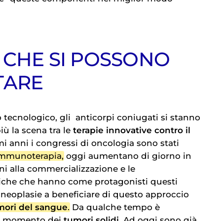
I CHE SI POSSONO
TARE
 tecnologico, gli
anticorpi coniugati
si stanno
iù la scena tra le
terapie innovative contro il
imi anni i congressi di oncologia sono stati
mmunoterapia
, oggi aumentano di giorno in
ni alla commercializzazione e le
niche che hanno come protagonisti questi
e neoplasie a beneficiare di questo approccio
mori del sangue
. Da qualche tempo è
 il momento dei
tumori solidi
. Ad oggi sono già