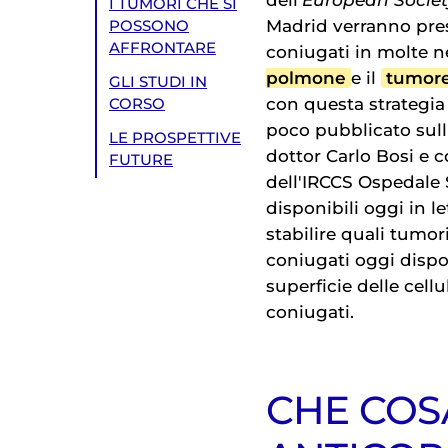
dell'
European Societ
I TUMORI CHE SI
Madrid verranno prese
POSSONO
AFFRONTARE
coniugati in molte n
polmone
e il
tumore
GLI STUDI IN
con questa strategia
CORSO
poco pubblicato sull
LE PROSPETTIVE
dottor Carlo Bosi e 
FUTURE
dell'IRCCS Ospedale 
disponibili oggi in l
stabilire quali tumor
coniugati oggi dispon
superficie delle cellu
coniugati.
CHE COS