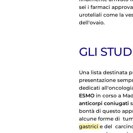
sei i farmaci approv
uroteliali come la ves
dell'ovaio.
GLI STUD
Una lista destinata 
presentazione sempre
dedicati all'oncologi
ESMO
in corso a Madr
anticorpi coniugati
s
bontà di questo app
alcune forme di
tum
gastrici
e del
carcin