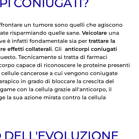
PI CONIUGATI?
ffrontare un tumore sono quelli che agiscono
alate risparmiando quelle sane.
Veicolare
una
ve è infatti fondamentale sia per
trattare la
re effetti collaterali
. Gli
anticorpi coniugati
esto. Tecnicamente si tratta di farmaci
orpo capace di riconoscere le proteine presenti
 cellule cancerose a cui vengono coniugate
rapico in grado di bloccare la crescita del
egame con la cellula grazie all'anticorpo, il
e la sua azione mirata contro la cellula
O DELL'EVOLUZIONE