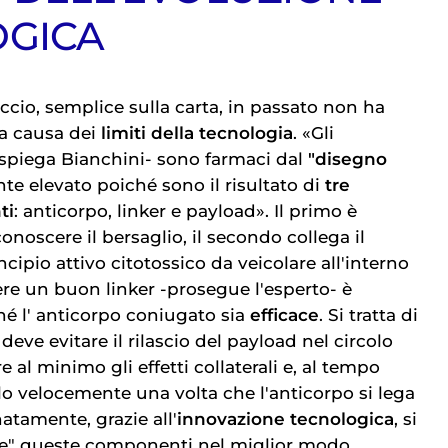
OGICA
ccio, semplice sulla carta, in passato non ha
a causa dei
limiti della tecnologia
. «Gli
spiega Bianchini- sono farmaci dal
"disegno
 elevato poiché sono il risultato di
tre
ti
: anticorpo, linker e payload». Il primo è
noscere il bersaglio, il secondo collega il
incipio attivo citotossico da veicolare all'interno
iere un buon linker -prosegue l'esperto- è
é l'
anticorpo coniugato
sia
efficace
. Si tratta di
ve evitare il rilascio del payload nel circolo
 al minimo gli effetti collaterali e, al tempo
rlo velocemente una volta che l'anticorpo si lega
natamente, grazie all'
innovazione tecnologica
, si
are" queste componenti nel miglior modo