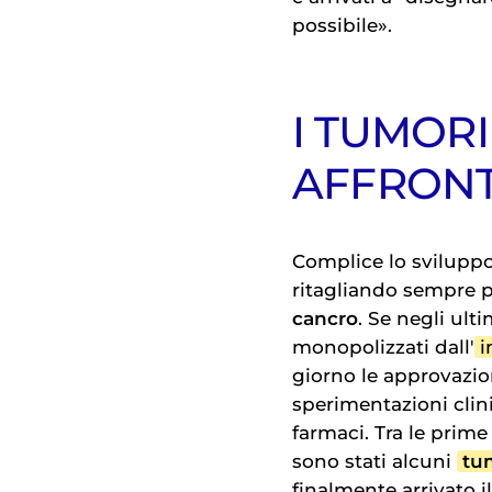
possibile».
I TUMOR
AFFRON
Complice lo sviluppo
ritagliando sempre p
cancro
. Se negli ult
monopolizzati dall'
i
giorno le approvazio
sperimentazioni cli
farmaci. Tra le prim
sono stati alcuni
tu
finalmente arrivato