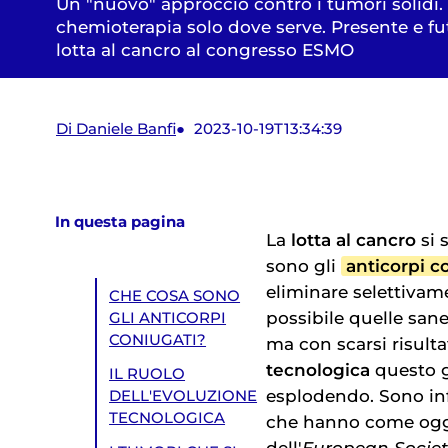
Un "nuovo" approccio contro i tumori solidi. 
chemioterapia solo dove serve. Presente e fu
lotta al cancro al congresso ESMO
Di Daniele Banfi
2023-10-19T13:34:39
In questa pagina
La
lotta al cancro
si 
sono gli
anticorpi c
eliminare selettivam
CHE COSA SONO
possibile quelle san
GLI ANTICORPI
CONIUGATI?
ma con scarsi risultati
tecnologica
questo g
IL RUOLO
esplodendo. Sono in
DELL'EVOLUZIONE
TECNOLOGICA
che hanno come ogge