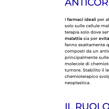
ANTICOR
I
farmaci ideali
per a
solo sulle cellule m
terapia solo dove ser
malattia
sia per
evita
fanno esattamente qu
composti da un antic
principalmente sulle
molecole di chemiote
tumore. Stabilito il l
chemioterapico svolg
neoplastica.
IL RUOL