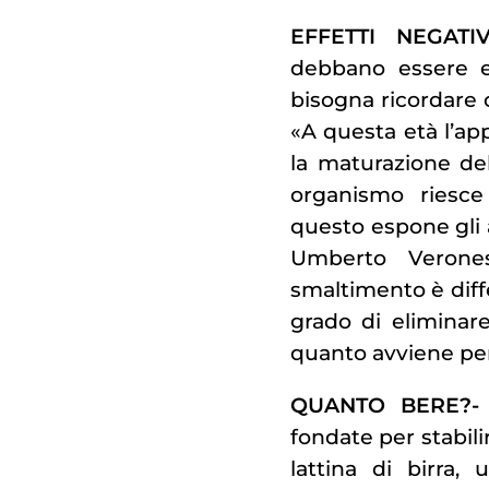
EFFETTI NEGATI
debbano essere e
bisogna ricordare 
«A questa età l’a
la maturazione del
organismo riesce
questo espone gli 
Umberto Verone
smaltimento è diffe
grado di eliminare
quanto avviene per
QUANTO BERE?-
fondate per stabili
lattina di birra, 