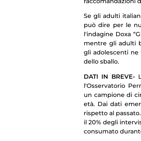
raccomandazioni d
Se gli adulti ital
può dire per le nu
l'indagine Doxa “Gl
mentre gli adulti 
gli adolescenti ne
dello sballo.
DATI IN BREVE-
L
l'Osservatorio Per
un campione di cir
età. Dai dati eme
rispetto al passato
il 20% degli intervi
consumato durante i