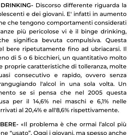
 DRINKING-
Discorso differente riguarda la
lescenti e dei giovani. E' infatti in aumento
one che tengono comportamenti considerati
sanze più pericolose vi è il binge drinking,
che significa bevuta compulsiva. Questa
l bere ripetutamente fino ad ubriacarsi. Il
o di 5 o 6 bicchieri, un quantitativo molto
le proprie caratteristiche di tolleranza, molte
asi consecutivo e rapido, ovvero senza
angugiando l'alcol in una sola volta. Un
ento se si pensa che nel 2005 questa
usa per il 14,6% nei maschi e 6,1% nelle
rrivati al 20,4% e all'8,6% rispettivamente.
 BERE-
«Il problema è che ormai l’alcol più
e “usato”. Oggi i giovani, ma spesso anche