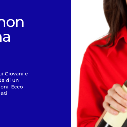
 non
ma
i Giovani e
da di un
ioni. Ecco
esi