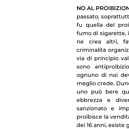
NO AL PROIBIZIO
passato, soprattutt
fu quella del pro
fumo di sigarette, 
ne crea altri, f
criminalità organi
via di principio va
sono antiproibiz
ognuno di noi deve
meglio crede. Dunq
uno può bere qua
ebbrezza e diven
sanzionato e imp
proibisce la vendit
dei 16 anni, esiste 