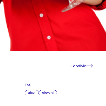
Condividi
Facebook
X
TAG
WhatsApp
E-Mail
alcol
giovani
Copia link