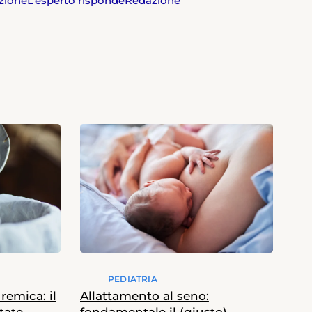
zione
L’esperto risponde
Redazione
PEDIATRIA
emica: il
Allattamento al seno: