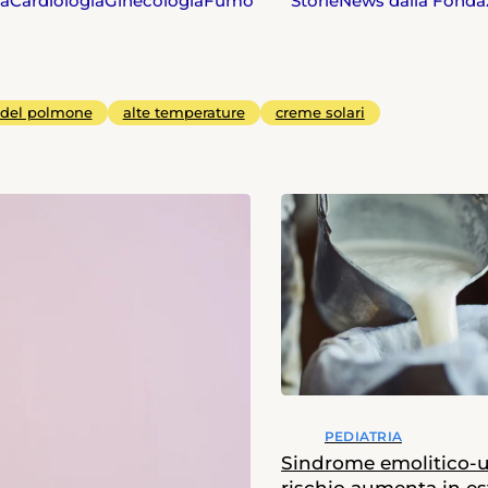
ia
Cardiologia
Ginecologia
Fumo
Storie
News dalla Fonda
 del polmone
alte temperature
creme solari
PEDIATRIA
Sindrome emolitico-ur