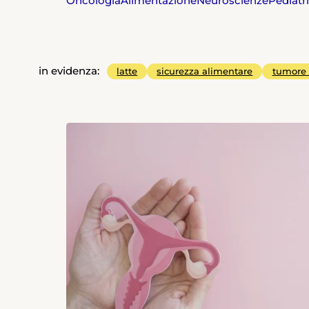
Oncologia
Alimentazione
Neuroscienze
Pediatr
in evidenza:
latte
sicurezza alimentare
tumore