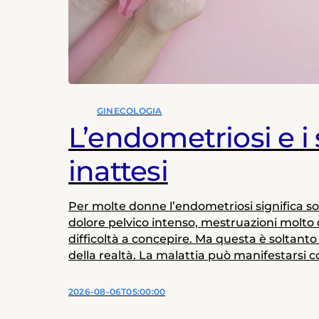
GINECOLOGIA
L’endometriosi e i
inattesi
Per molte donne l’endometriosi significa s
dolore pelvico intenso, mestruazioni molto 
difficoltà a concepire. Ma questa è soltant
della realtà. La malattia può manifestarsi c
combinazioni molto diverse di sintomi e pr
eterogeneità contribuisce ai ritardi nella di
2026-08-06T05:00:00
ancora oggi possono arrivare a diversi anni