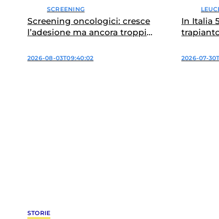
LEUC
SCREENING
In Italia
Screening oncologici: cresce
trapiant
l’adesione ma ancora troppi
divari
2026-07-30T
2026-08-03T09:40:02
STORIE