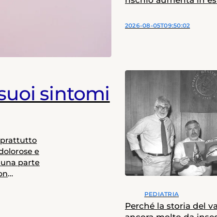
rischio aumenta in es
2026-08-05T09:50:02
 suoi sintomi
oprattutto
dolorose e
o una parte
on
oprio questa
PEDIATRIA
agnosi, che
Perché la storia del v
. Uno studio