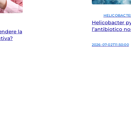
HELICOBACTE
Helicobacter pyl
l’antibiotico n
endere la
tiva?
2026-07-02T11:50:00