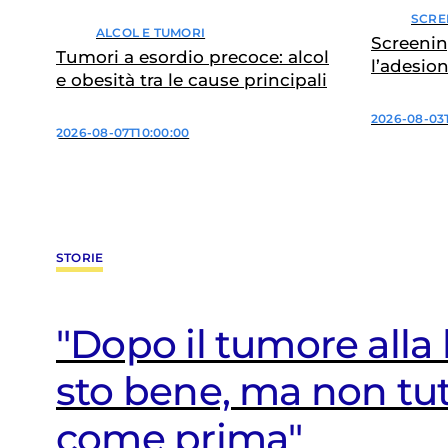
SCRE
ALCOL E TUMORI
Screenin
Tumori a esordio precoce: alcol
l’adesio
e obesità tra le cause principali
divari
2026-08-03
2026-08-07T10:00:00
STORIE
"Dopo il tumore alla
«Con il tumore ho s
“Con la malattia di m
sto bene, ma non tut
una forza che non p
figlio ho riscoperto i
come prima"
di avere»
della normalità”