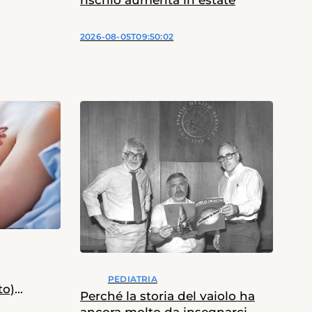
rischio aumenta in estate
2026-08-05T09:50:02
PEDIATRIA
to)
Perché la storia del vaiolo ha
72 ore