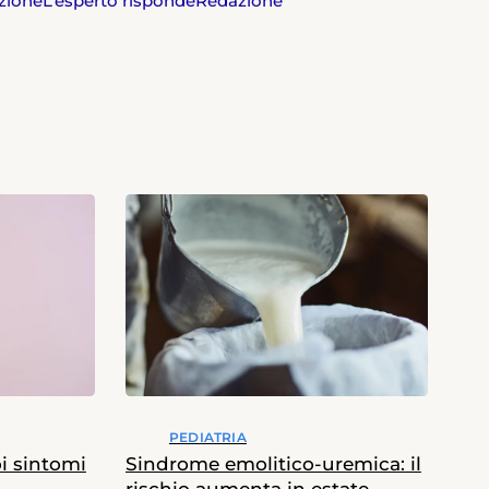
zione
L’esperto risponde
Redazione
PEDIATRIA
oi sintomi
Sindrome emolitico-uremica: il