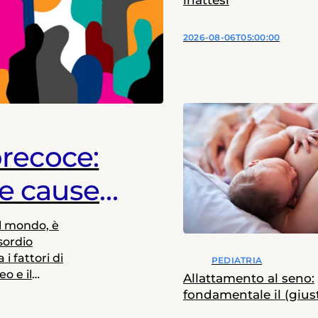
inattesi
2026-08-06T05:00:00
precoce:
le cause
el mondo, è
sordio
i fattori di
PEDIATRIA
eo e il
Allattamento al seno:
entemente sia
fondamentale il (gius
umori della
supporto nelle prime 