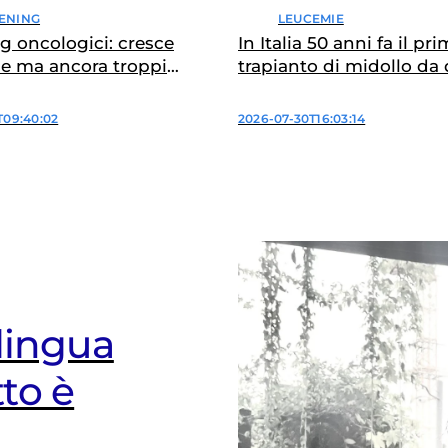
LEUCEMIE
ENING
In Italia 50 anni fa il pr
g oncologici: cresce
trapianto di midollo da
ne ma ancora troppi
2026-07-30T16:03:14
T09:40:02
 lingua
coperto
io
to è
ensavo
l valore