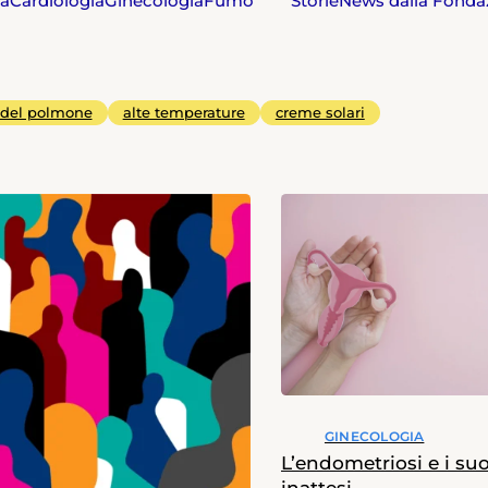
ia
Cardiologia
Ginecologia
Fumo
Storie
News dalla Fonda
 del polmone
alte temperature
creme solari
GINECOLOGIA
L’endometriosi e i su