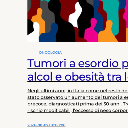
ONCOLOGIA
Tumori a esordio 
alcol e obesità tra 
principali
Negli ultimi anni, in Italia come nel resto d
stato osservato un aumento dei tumori a e
precoce, diagnosticati prima dei 50 anni. Tra 
rischio modificabili, l’eccesso di peso corpor
consumo di alcol aumentano, sia indipend
in modo sinergico, il rischio di sviluppare t
2026-08-07T10:00:00