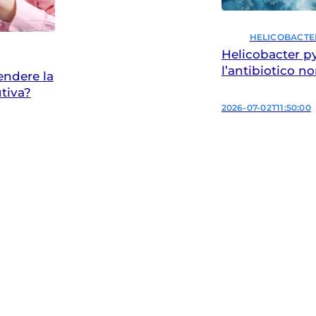
HELICOBACTE
Helicobacter pyl
l’antibiotico n
endere la
tiva?
2026-07-02T11:50:00