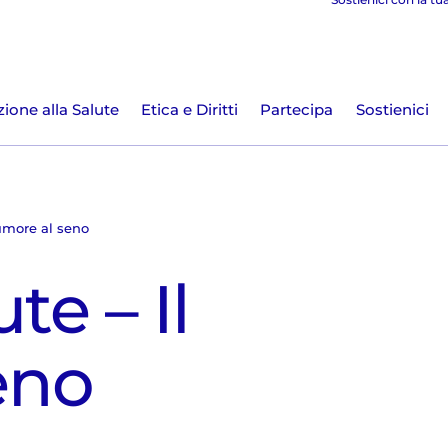
ione alla Salute
Etica e Diritti
Partecipa
Sostienici
 tumore al seno
ute – Il
eno