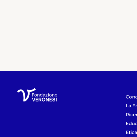
Cono
La F
Rice
Educ
Etica