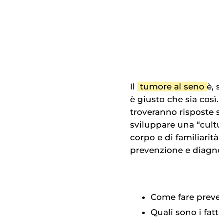
Il
tumore al seno
è, 
è giusto che sia così
troveranno risposte s
sviluppare una “cultu
corpo e di familiarit
prevenzione e diagn
Come fare preve
Quali sono i fat