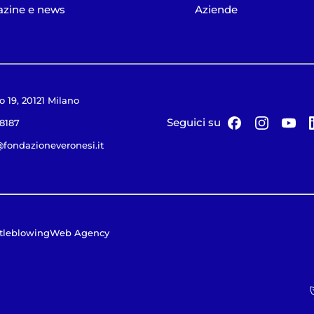
zine e news
Aziende
o 19, 20121 Milano
Seguici su
18187
@fondazioneveronesi.it
tleblowing
Web Agency