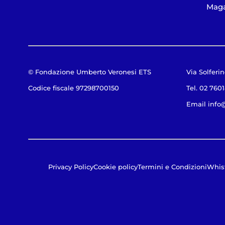
Maga
© Fondazione Umberto Veronesi ETS
Via Solferin
Codice fiscale 97298700150
Tel. 02 760
Email
info
Privacy Policy
Cookie policy
Termini e Condizioni
Whis