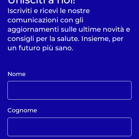
componente
esocrina del
Iscriviti e ricevi le nostre
pancreas. Questo
comunicazioni con gli
tipo di tumore è
particolarmente
aggiornamenti sulle ultime novità e
aggressivo perché
consigli per la salute. Insieme, per
tende a crescere
rapidamente…
un futuro più sano.
Nome
Cognome