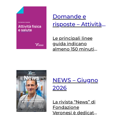
Domande e
risposte – Attività
fisica e salute
Le principali linee
guida indicano
almeno 150 minuti
a settimana di
attività fisica
aerobica a intensità
moderata. In
alternativa, si
NEWS – Giugno
possono
raggiungere 75
2026
minuti di attività a
intensità più
La rivista “News” di
elevata. Oltre
Fondazione
all’attività aerobica,
Veronesi è dedicata
è consigliato