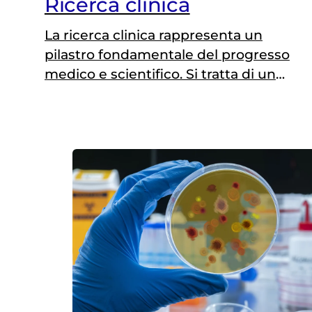
Ricerca clinica
La ricerca clinica rappresenta un
pilastro fondamentale del progresso
medico e scientifico. Si tratta di un
insieme di studi condotti su esseri
umani con l’obiettivo di migliorare la
prevenzione, la diagnosi e il
trattamento di diverse patologie.
Contrariamente a quanto si pensa, la
ricerca clinica non riguarda
esclusivamente la sperimentazione
di nuovi farmaci, ma comprende…