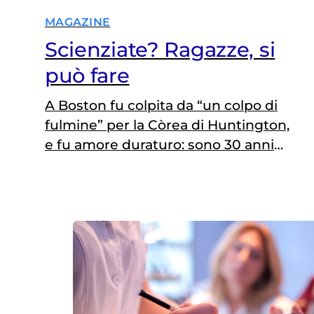
MAGAZINE
Scienziate? Ragazze, si
può fare
A Boston fu colpita da “un colpo di
fulmine” per la Còrea di Huntington,
e fu amore duraturo: sono 30 anni
che ci si dedica. Ora, la Còrea di
Huntington è una terribile malattia
neurodegenerativa di cui si sa – e
ancor meno si sapeva allora –
pochissimo. A ognuno i suoi “colpi di
fulmine”,…