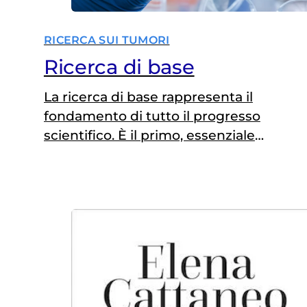
RICERCA SUI TUMORI
Ricerca di base
La ricerca di base rappresenta il
fondamento di tutto il progresso
scientifico. È il primo, essenziale
passo per comprendere i
meccanismi alla base della vita e
delle malattie, gettando le basi per lo
sviluppo di nuove terapie e
tecnologie. A differenza della ricerca
applicata, come quella traslazionale e
clinica, che ha obiettivi pratici e
immediati,…