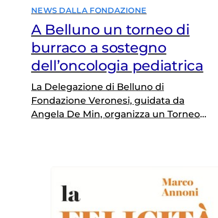
NEWS DALLA FONDAZIONE
A Belluno un torneo di
burraco a sostegno
dell’oncologia pediatrica
La Delegazione di Belluno di
Fondazione Veronesi, guidata da
Angela De Min, organizza un Torneo
di burraco (3 turni Mitchell e 1
Danese) domenica 9 novembre alle
ore 14.30 presso la Sala “David
Sassoli” del Parco Comunale ex Casa
Rossa, Ponte nelle Alpi, in provincia
di Belluno. I fondi raccolti
contribuiranno alla gestione della