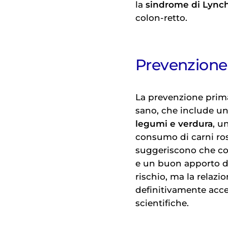
la
sindrome di Lync
colon-retto.
Prevenzione
La prevenzione primar
sano, che include una
legumi e verdura
, u
consumo di carni ross
suggeriscono che co
e un buon apporto di
rischio, ma la relazi
definitivamente acce
scientifiche.