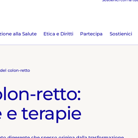
ione alla Salute
Etica e Diritti
Partecipa
Sostienici
el colon-retto
lon-retto:
 e terapie
rato digerente che spesso origina dalla trasformazione