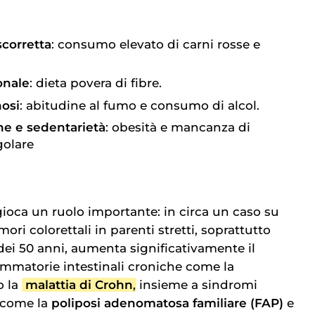
corretta
: consumo elevato di carni rosse e
onale
: dieta povera di fibre.
nosi
: abitudine al fumo e consumo di alcol.
che e sedentarietà
: obesità e mancanza di
egolare
ioca un ruolo importante: in circa un caso su
mori colorettali in parenti stretti, soprattutto
dei 50 anni, aumenta significativamente il
iammatorie intestinali croniche come la
o la
malattia di Crohn
, insieme a sindromi
e come la
poliposi adenomatosa familiare (FAP)
e