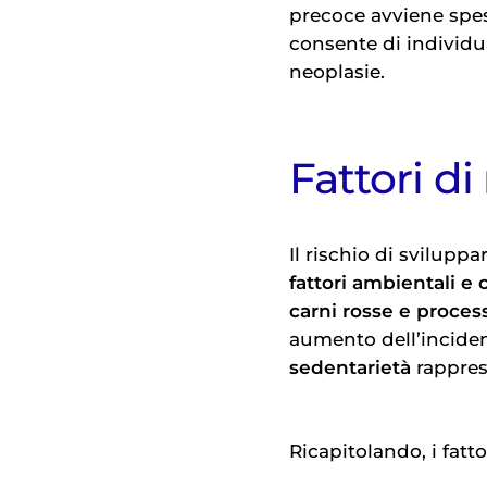
precoce avviene spe
consente di individu
neoplasie.
Fattori d
Il rischio di svilupp
fattori ambientali 
carni rosse e proce
aumento dell’inciden
sedentarietà
rapprese
Ricapitolando, i fatto