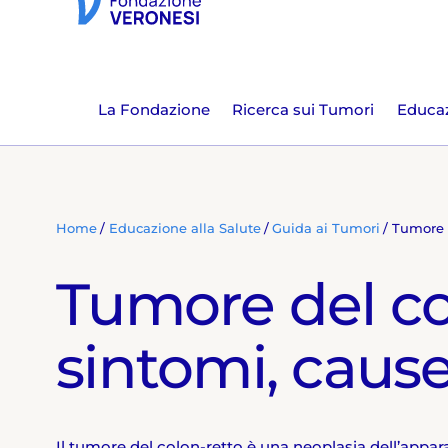
La Fondazione
Ricerca sui Tumori
Educaz
Home
Educazione alla Salute
Guida ai Tumori
Tumore d
Tumore del co
sintomi, cause
Il tumore del colon-retto è una neoplasia dell’appa