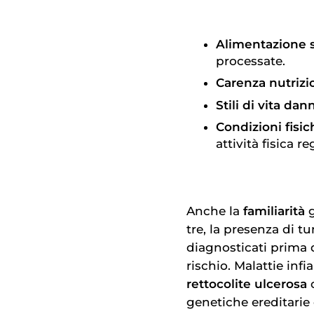
Alimentazione s
processate.
Carenza nutrizi
Stili di vita dan
Condizioni fisi
attività fisica r
Anche la
familiarità
g
tre, la presenza di tu
diagnosticati prima 
rischio. Malattie inf
rettocolite ulcerosa
genetiche ereditari