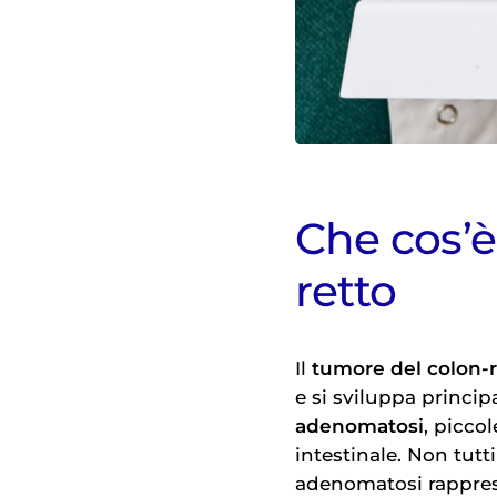
Che cos’è
retto
Il
tumore del colon-r
e si sviluppa princi
adenomatosi
, picco
intestinale. Non tutt
adenomatosi rappres