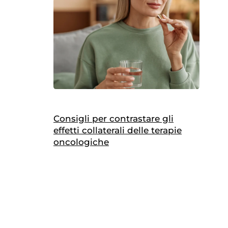
Consigli per contrastare gli
effetti collaterali delle terapie
oncologiche