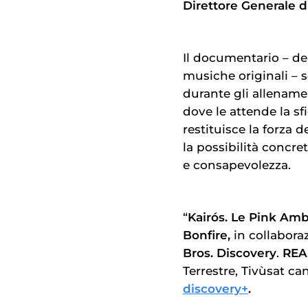
Direttore Generale d
Il documentario – del
musiche originali – s
durante gli allenamen
dove le attende la sf
restituisce la forza d
la possibilità concre
e consapevolezza.
“
Kairós. Le Pink Am
Bonfire,
in collabora
Bros. Discovery
.
REA
Terrestre, Tivùsat ca
discovery+
.