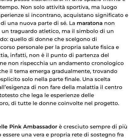
o tempo. Non solo attività sportiva, ma luogo
sperienze si incontrano, acquistano significato e
 di una nuova parte di sé. La
maratona
non
 un traguardo atletico, ma il simbolo di un
o: quello di donne che scelgono di
orso personale per la propria salute fisica e
ia, infatti, non è il punto di partenza del
ione non rispecchia un andamento cronologico
a che il tema emerga gradualmente, trovando
plicito solo nella parte finale. Una scelta
ll’esigenza di non fare della malattia il centro
ttotesto che lega le esperienze delle
oro, di tutte le donne coinvolte nel progetto.
delle Pink Ambassador
è cresciuto sempre di più
to essere una vera e propria rete di sostegno fra