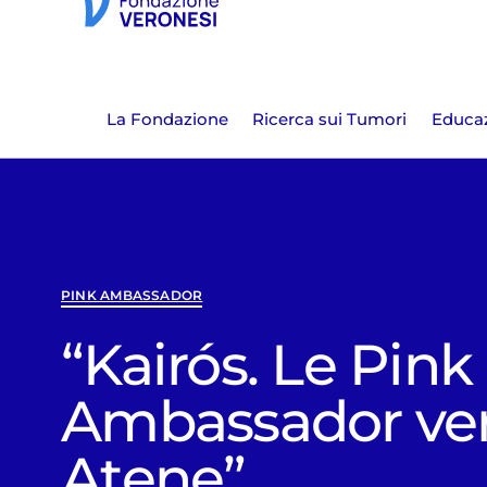
La Fondazione
Ricerca sui Tumori
Educaz
PINK AMBASSADOR
“Kairós. Le Pink
Ambassador ve
Atene”