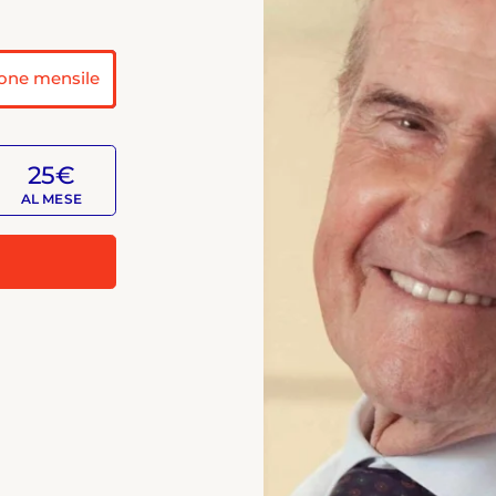
one mensile
25€
AL MESE