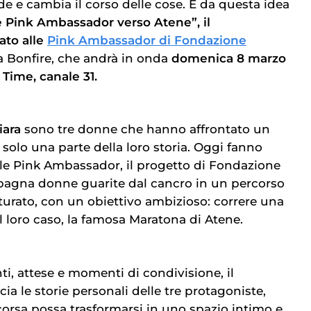
de e cambia il corso delle cose. È da questa idea
Le Pink Ambassador verso Atene”, il
ato alle
Pink Ambassador di Fondazione
 Bonfire, che andrà in onda
domenica 8 marzo
 Time, canale 31.
iara
sono tre donne che hanno affrontato un
 solo una parte della loro storia. Oggi fanno
le Pink Ambassador, il progetto di Fondazione
agna donne guarite dal cancro in un percorso
turato, con un obiettivo ambizioso: correre una
l loro caso, la famosa Maratona di Atene.
i, attese e momenti di condivisione, il
cia le storie personali delle tre protagoniste,
rsa possa trasformarsi in uno spazio intimo e