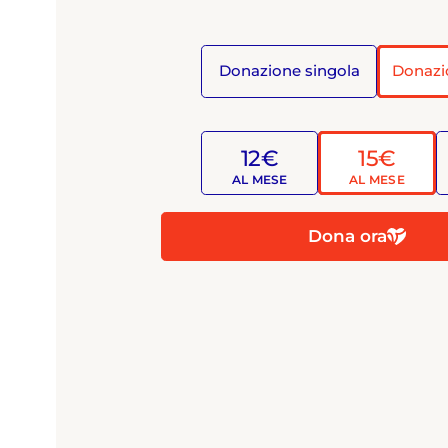
Donazione singola
Donazi
12€
15€
AL MESE
AL MESE
Dona ora