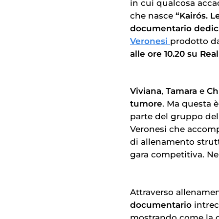
in cui qualcosa acca
che nasce
“Kairós. 
documentario dedic
Veronesi
prodotto da
alle ore 10.20 su Real
Viviana
,
Tamara
e
Ch
tumore
. Ma questa è
parte del gruppo del
Veronesi che accomp
di allenamento strut
gara competitiva. Ne
Attraverso allenament
documentario
intrec
mostrando come la co