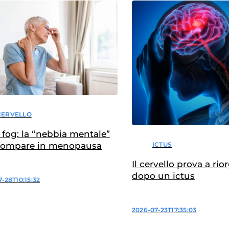
CERVELLO
 fog: la “nebbia mentale”
ICTUS
compare in menopausa
Il cervello prova a rio
dopo un ictus
-28T10:15:32
2026-07-23T17:35:03