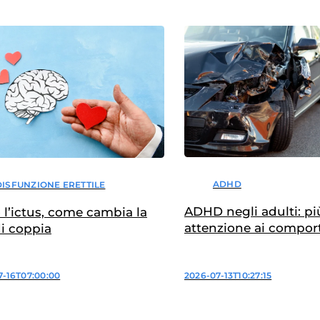
ADHD
DISFUNZIONE ERETTILE
ADHD negli adulti: pi
l’ictus, come cambia la
attenzione ai compor
di coppia
di guida a rischio
2026-07-13T10:27:15
7-16T07:00:00