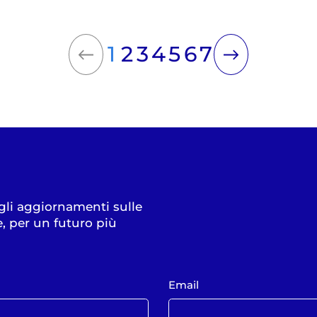
1
2
3
4
5
6
7
 gli aggiornamenti sulle
e, per un futuro più
Email