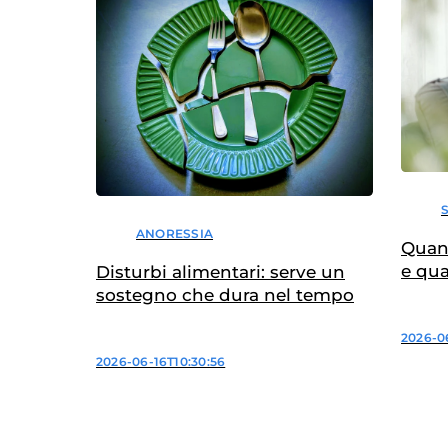
ANORESSIA
Quan
e qu
Disturbi alimentari: serve un
giust
sostegno che dura nel tempo
2026-06
2026-06-16T10:30:56