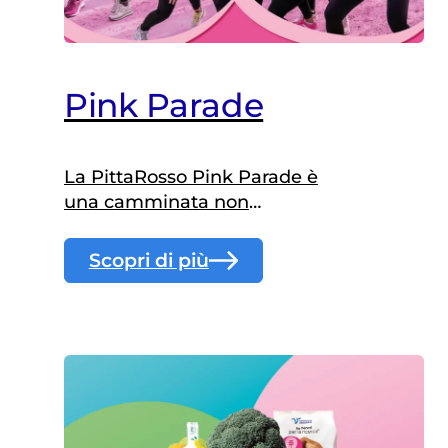
Pink Parade
La PittaRosso Pink Parade è
una camminata non
competitiva di 5 km, nata nel
2014 dalla collaborazione tra
Scopri di più
Fondazione Veronesi e
PittaRosso S.p.A., con l’obiettivo
di raccogliere fondi a favore
della ricerca sui tumori
femminili e sensibilizzare le
donne sull’importanza della
prevenzione, che passa anche