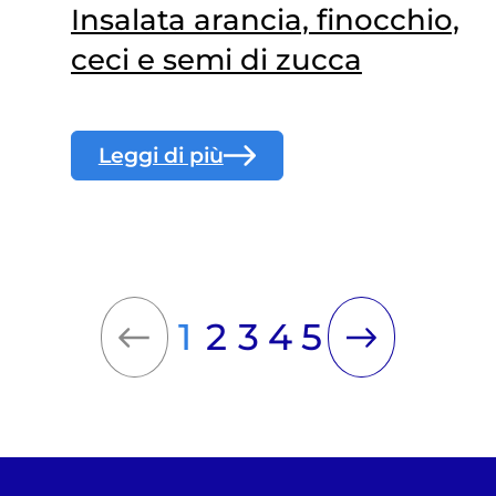
Insalata arancia, finocchio,
ceci e semi di zucca
Leggi di più
1
2
3
4
5