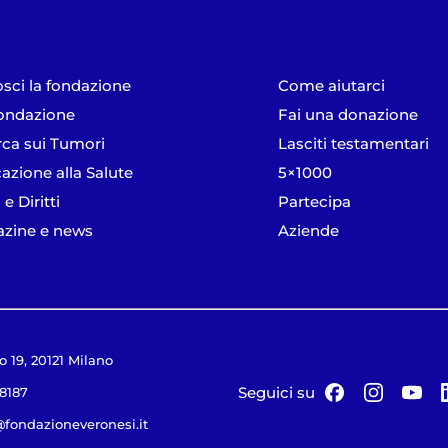
sci la fondazione
Come aiutarci
ondazione
Fai una donazione
rca sui Tumori
Lasciti testamentari
azione alla Salute
5×1000
 e Diritti
Partecipa
zine e news
Aziende
o 19, 20121 Milano
Seguici su
18187
@fondazioneveronesi.it