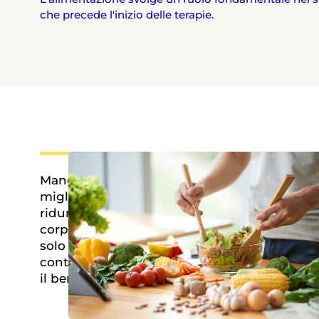
che precede l'inizio delle terapie.
Mangiare in modo corretto può aiutare a
migliorare la tolleranza ai trattamenti e a
ridurre alcuni effetti collaterali. Preparare il
corpo attraverso una dieta equilibrata non
solo ottimizza l'efficacia delle terapie, ma
contribuisce anche a mantenere le energie e
il benessere generale.