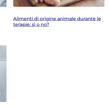
Alimenti di origine animale durante le
terapie: sì o no?