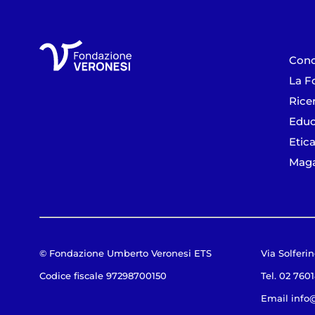
Cono
La F
Rice
Educ
Etica
Maga
© Fondazione Umberto Veronesi ETS
Via Solferin
Codice fiscale 97298700150
Tel. 02 760
Email
info