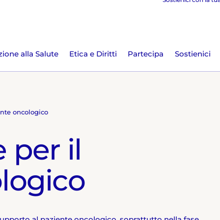
ione alla Salute
Etica e Diritti
Partecipa
Sostienici
ente oncologico
per il
logico
pporto al paziente oncologico, soprattutto nella fase