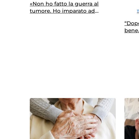
«Non ho fatto la guerra al
tumore. Ho imparato ad
ascoltare me stessa»
“Dopo
bene
prim