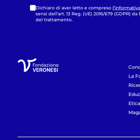
Dichiaro di aver letto e compreso
l’informativ
sensi dell’art. 13 Reg. (UE) 2016/679 (GDPR) d
del trattamento.
Cono
La F
Rice
Educ
Etica
Maga