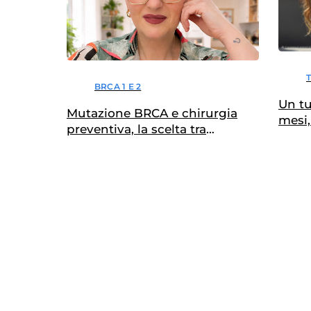
BRCA 1 E 2
Un tu
Mutazione BRCA e chirurgia
mesi,
preventiva, la scelta tra
gratitudine e sofferenza