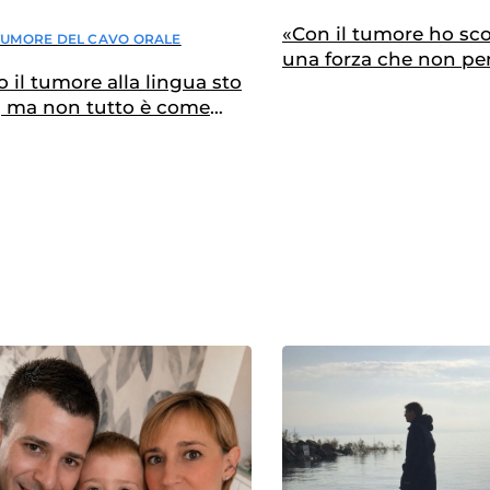
«Con il tumore ho sc
TUMORE DEL CAVO ORALE
una forza che non pe
 il tumore alla lingua sto
avere»
, ma non tutto è come
a”