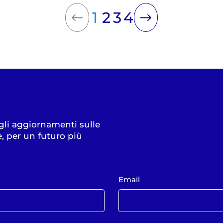
1
2
3
4
 gli aggiornamenti sulle
e, per un futuro più
Email