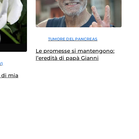
TUMORE DEL PANCREAS
Le promesse si mantengono:
l’eredità di papà Gianni
V)
e di mia