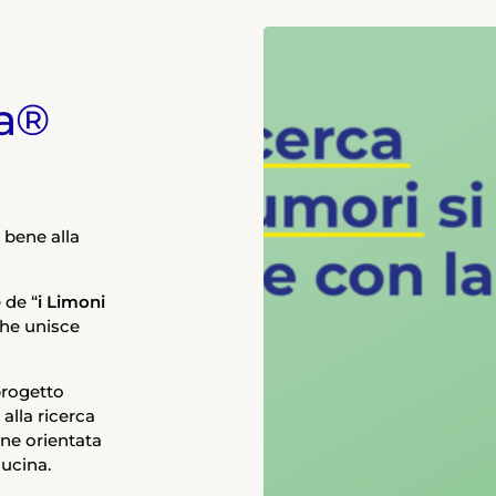
ca®
a bene alla
 de “
i Limoni
che unisce
progetto
alla ricerca
ne orientata
cucina.