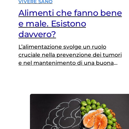
VIVERE SANO
Alimenti che fanno bene
e male. Esistono
davvero?
L’alimentazione svolge un ruolo
cruciale nella prevenzione dei tumori
e nel mantenimento di una buona
salute. Ma esistono davvero alimenti
che fanno bene e altri che fanno
male? Un argomento che è spesso
oggetto di dibattito. In questa pagina
vengono esplorate le conoscenze
scientifiche attuali su quali alimenti
possono avere effetti benefici e
quali, se…