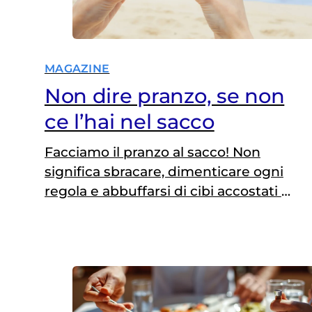
MAGAZINE
Non dire pranzo, se non
ce l’hai nel sacco
Facciamo il pranzo al sacco! Non
significa sbracare, dimenticare ogni
regola e abbuffarsi di cibi accostati a
casaccio e non parliamo poi del bere
in libertà. Anche in vacanza e nelle
gite fuori porta l’alimentazione è
cruciale per stare bene e prevenire
cali energetici, disidratazione e
disturbi digestivi. Che ci si dedichi al