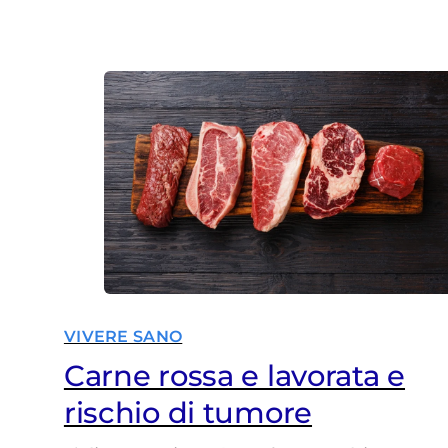
influire significativamente sul rischio
di sviluppare malattie oncologiche.
Questa pagina esplora quali cibi sono
consigliati per ridurre il rischio di
tumore, fornendo indicazioni
pratiche su come adottare una dieta
sana e bilanciata. 30 % è la…
VIVERE SANO
Carne rossa e lavorata e
rischio di tumore