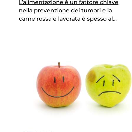
L’alimentazione è un fattore chiave
nella prevenzione dei tumori e la
carne rossa e lavorata è spesso al
centro del dibattito sulla salute.
Comprendere il ruolo di questi
alimenti nella dieta è essenziale per
fare scelte alimentari informate e
consapevoli. In questa pagina si
esplorano le conoscenze scientifiche
riguardanti il consumo di carne rossa
e…