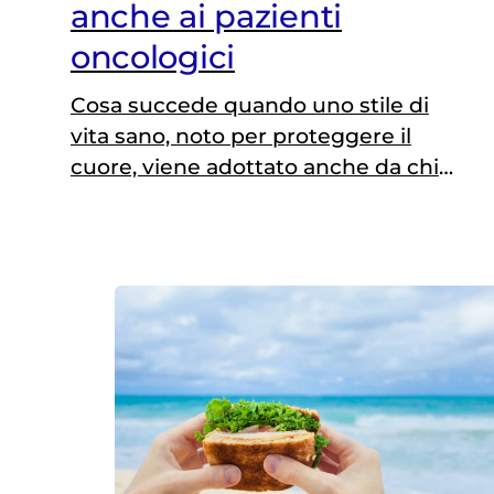
anche ai pazienti
oncologici
Cosa succede quando uno stile di
vita sano, noto per proteggere il
cuore, viene adottato anche da chi
ha affrontato un tumore? Secondo
una nuova ricerca italiana, pubblicata
sull’European Heart Journal, i
benefici possono essere
sorprendenti: i fattori alla base della
salute cardiovascolare si associano
anche ad una maggiore
sopravvivenza nei pazienti
oncologici. Tumore e…