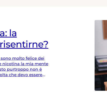
: la
risentirne?
sono molto felice dei
 nicotina la mia mente
sto purtroppo non è
olta che devo essere
spray alla nicotina.