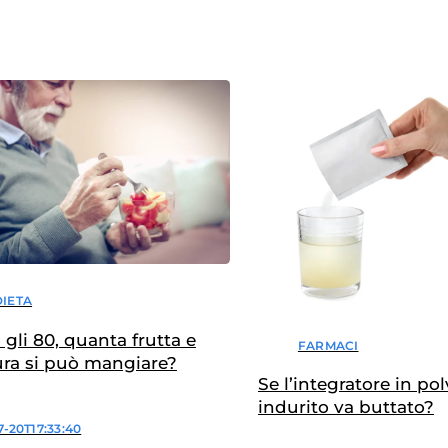
DIETA
gli 80, quanta frutta e
FARMACI
ra si può mangiare?
Se l’integratore in pol
indurito va buttato?
7-20T17:33:40