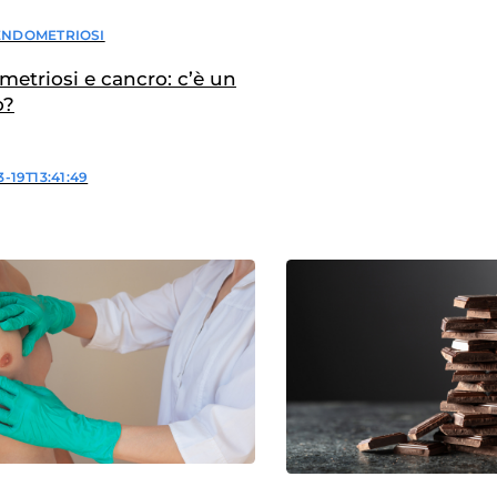
ENDOMETRIOSI
etriosi e cancro: c’è un
o?
-19T13:41:49