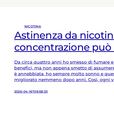
NICOTINA
Astinenza da nicotina
concentrazione può 
Da circa quattro anni ho smesso di fumare e 
benefici, ma non appena smetto di assumere
è annebbiata, ho sempre molto sonno e que
migliorato nemmeno dopo anni. Così, ogni v
“performante” sono costretta a ricorrere allo 
Cosa…
2026-04-16T09:58:33