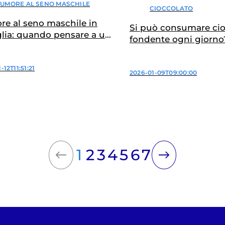
TUMORE AL SENO MASCHILE
CIOCCOLATO
e al seno maschile in
Si può consumare cio
lia: quando pensare a un
fondente ogni giorno
genetico?
-12T11:51:21
2026-01-09T09:00:00
1
2
3
4
5
6
7