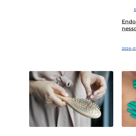
Endom
ness
2026-03