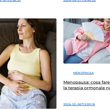
4-16T09:58:33
2026-04-07T16:40:02
MENOPAUSA
Menopausa: cosa far
la terapia ormonale n
effetto?
2026-02-06T12:00:16