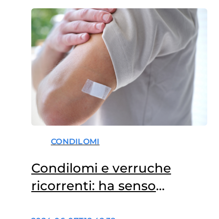
“performante” sono
costretta a ricorrere allo
spray alla nicotina. Cosa…
CONDILOMI
Condilomi e verruche
ricorrenti: ha senso
vaccinarsi contro HPV?