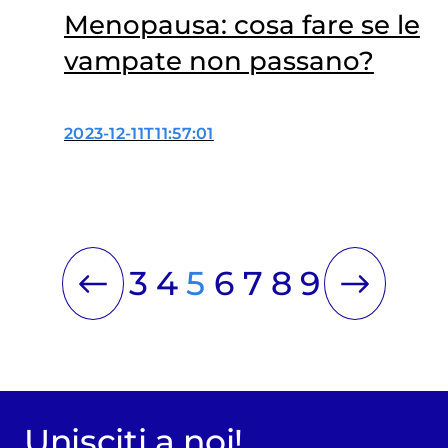
Menopausa: cosa fare se le
vampate non passano?
2023-12-11T11:57:01
3
4
5
6
7
8
9
Unisciti a noi!