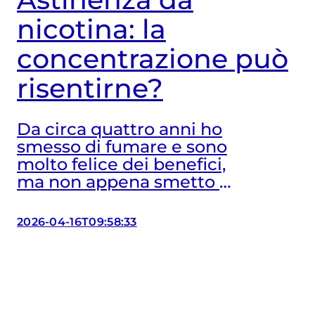
nicotina: la
concentrazione può
risentirne?
Da circa quattro anni ho
smesso di fumare e sono
molto felice dei benefici,
ma non appena smetto di
assumere nicotina la mia
mente è annebbiata, ho
2026-04-16T09:58:33
sempre molto sonno e
questo purtroppo non è
migliorato nemmeno
dopo anni. Così, ogni volta
che devo essere