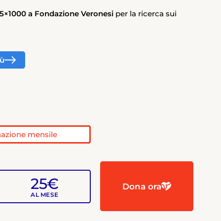
o 5×1000 a Fondazione Veronesi
per la ricerca sui
iù
azione mensile
25€
Dona ora
AL MESE