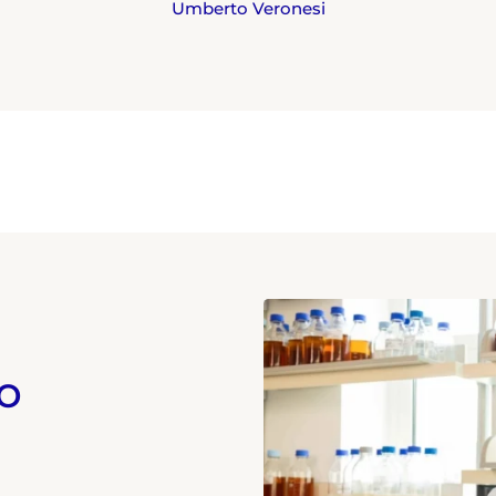
Umberto Veronesi
o