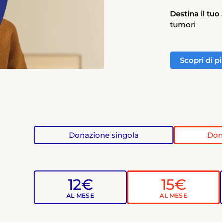
Destina il tu
tumori
Scopri di p
Donazione singola
Don
12€
15€
AL MESE
AL MESE