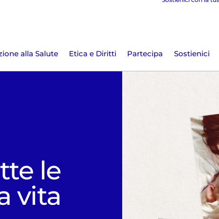
ione alla Salute
Etica e Diritti
Partecipa
Sostienici
tte le
a vita