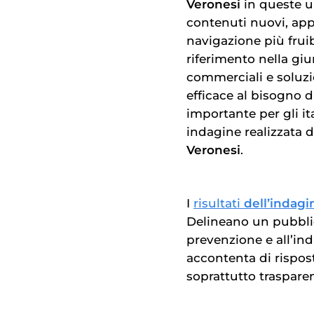
Veronesi
in queste u
contenuti nuovi, app
navigazione più fruibi
riferimento nella giu
commerciali e soluzi
efficace al bisogno d
importante per gli i
indagine realizzata 
Veronesi
.
I
risultati
dell’indag
Delineano un pubblic
prevenzione e all’in
accontenta di rispost
soprattutto trasparent