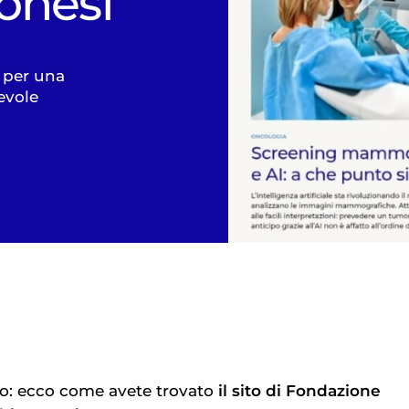
onesi
 per una
evole
to: ecco come avete trovato
il sito di Fondazione