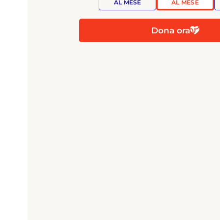
AL MESE
AL MESE
Dona ora