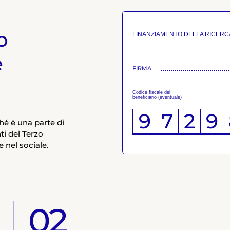
o
FINANZIAMENTO DELLA RICERCA
e
FIRMA
Codice fiscale del
beneficiario (eventuale)
9
7
2
9
ché è una parte di
ti del Terzo
e nel sociale.