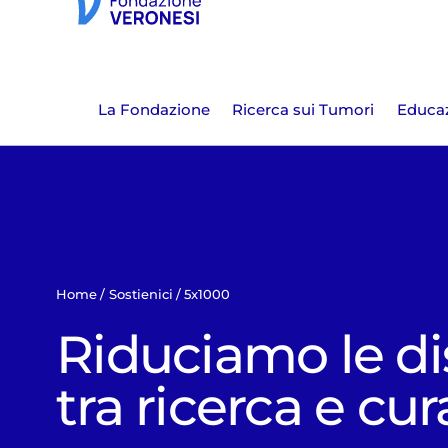
La Fondazione
Ricerca sui Tumori
Educaz
Home
Sostienici
5x1000
Riduciamo le di
tra ricerca e cur