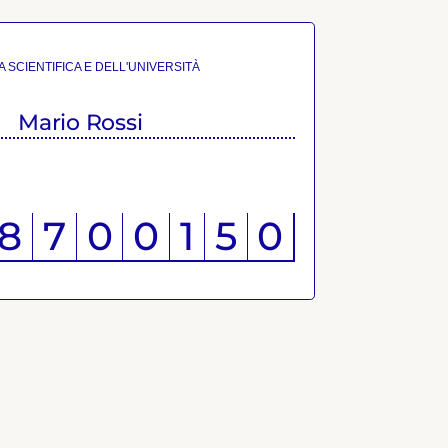
 SCIENTIFICA E DELL'UNIVERSITÀ
Mario Rossi
8
7
0
0
1
5
0