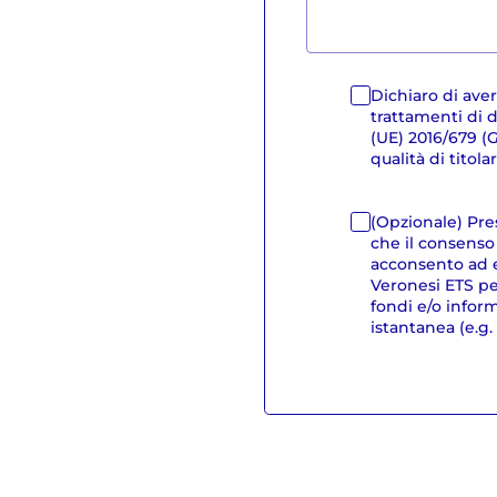
Dichiaro di ave
trattamenti di da
(UE) 2016/679 
qualità di titol
(Opzionale) Pre
che il consenso
acconsento ad 
Veronesi ETS per
fondi e/o infor
istantanea (e.g