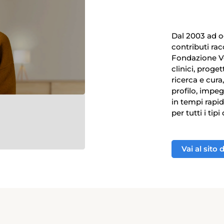
Dal 2003 ad og
contributi rac
Fondazione Ve
clinici, proget
ricerca e cura
profilo, impeg
in tempi rapid
per tutti i tip
Vai al sito