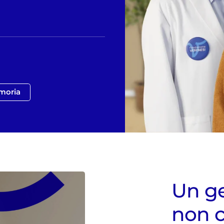
moria
Un ge
non c