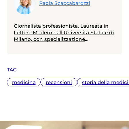
Paola Scaccabarozzi
Giornalista professionista. Laureata in
Lettere Moderne all'Università Statale di
Milano, con specializzazione
all'Università Cattolica in Materie
Umanistiche, ha seguito corsi di
giornalismo medico scientifico e
giornalismo di inchiesta accreditati
TAG
dall'Ordine Giornalisti della
Lombardia. Ha scritto: "Quando un
medicina
recensioni
storia della medic
figlio si ammala" e, con Claudio
Mencacci, "Viaggio nella depressione",
editi da Franco Angeli. Collabora con
diverse testate nazionali ed estere.