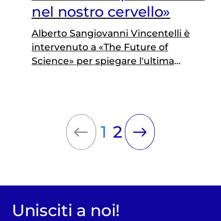
nel nostro cervello»
Alberto Sangiovanni Vincentelli è
intervenuto a «The Future of
Science» per spiegare l'ultima
frontiera della connettività: lo
«human intranet»
1
2
Unisciti a noi!