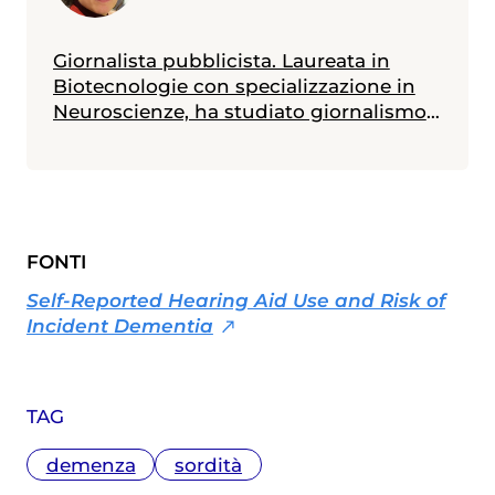
Giornalista pubblicista. Laureata in
Biotecnologie con specializzazione in
Neuroscienze, ha studiato giornalismo
e comunicazione scientifica presso
l'Università Diderot di Parigi. Scrive dal
2018 per diverse testate, cartacee e
online, specialistiche e divulgative,
occupandosi principalmente di salute,
FONTI
medicina, farmaci e politica sanitaria.
Self-Reported Hearing Aid Use and Risk of
Incident Dementia
TAG
demenza
sordità