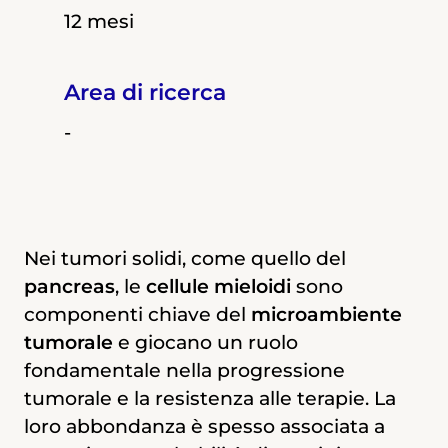
12 mesi
12 mesi
12 mesi
Area di ricerca
Area di ricerca
Area di ricerca
-
Non definito
Non definito
Nei tumori solidi, come quello del
Obiettivo:
L’ematopoiesi, ossia la formazione di
definire l’influenza del tumore
pancreas
pancreatico sulla formazione di alcune
tutte le cellule del sangue, avviene a
, le
cellule mieloidi
sono
componenti chiave del
cellule del sangue, valutando i parametri
partire dalle cosiddette cellule staminali
microambiente
tumorale
molecolari
ematopoietiche: queste danno origine a
e giocano un ruolo
fondamentale nella progressione
due “lignaggi” di cellule progenitrici da
tumorale e la resistenza alle terapie. La
cui poi derivano tutti gli altri tipi di cellule
I tumori non si limitano a crescere e
loro abbondanza è spesso associata a
mature. Uno di questi lignaggi è
diffondersi nel corpo, ma sono anche in