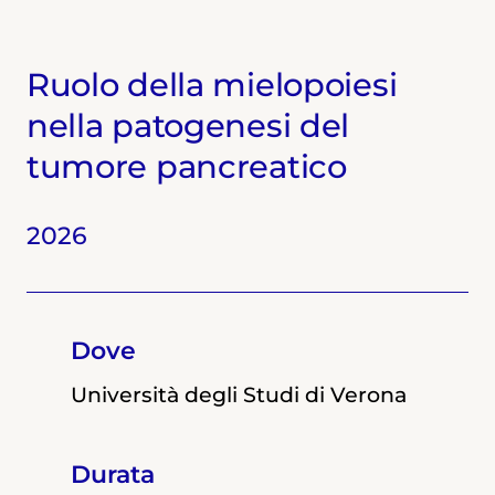
Ruolo della mielopoiesi
nella patogenesi del
tumore pancreatico
2026
2025
2024
Dove
Dove
Dove
Università degli Studi di Verona
Università degli Studi di Verona
Università degli Studi di Verona
Durata
Durata
Durata