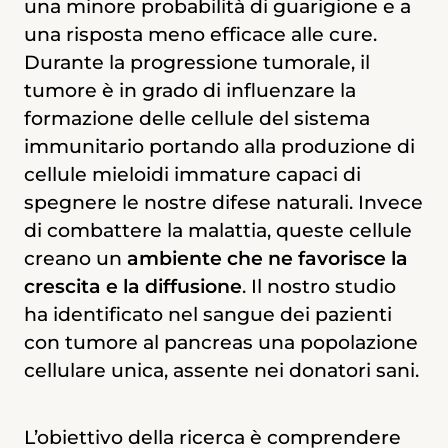
una minore probabilità di guarigione e a
chiamato mieloide, da cui nel midollo
grado di influenzare altri sistemi, come
una risposta meno efficace alle cure.
osseo originano i globuli rossi e alcune
quello sanguigno. In particolare, possono
Durante la progressione tumorale, il
cellule immunitarie come i monociti. In
interferire con
l’ematopoiesi
, cioè il
tumore è in grado di influenzare la
casi di stress per il corpo, come
processo di produzione delle cellule del
formazione delle cellule del sistema
un’infezione o un’infiammazione, ha
sangue. Particolarmente colpite sono
immunitario portando alla produzione di
luogo una ematopoiesi alterata (detta “di
soprattutto le
cellule mieloidi
, che
cellule mieloidi immature capaci di
emergenza”): dal midollo osseo viene
normalmente hanno il compito di
spegnere le nostre difese naturali. Invece
aumentata la produzione di cellule
difenderci dalle malattie e mantenere
di combattere la malattia, queste cellule
mieloidi e vengono emesse anche cellule
l’equilibrio del sistema immunitario.
creano un
immature, con una maggiore
ambiente che ne favorisce la
Alterazioni nelle cellule mieloidi
crescita e la diffusione
eterogeneità dei tipi cellulari introdotti in
. Il nostro studio
stimolano la crescita del tumore
, con
ha identificato nel sangue dei pazienti
circolazione. Recentemente, in campioni
impatto negativo sulla sopravvivenza dei
con tumore al pancreas una popolazione
di pazienti affetti da adenocarcinoma
pazienti. Capire come il tumore esercita
cellulare unica, assente nei donatori sani.
pancreatico duttale, è stata osservata la
la sua influenza sulle cellule mieloidi è
presenza di monociti con caratteristiche
fondamentale per sviluppare terapie
peculiari, assente in soggetti sani.
L’obiettivo della ricerca è comprendere
mirate per i pazienti oncologici. Studi