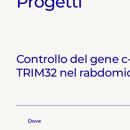
Progetti
Controllo del gene c
TRIM32 nel rabdomi
Dove
Dove
Dove