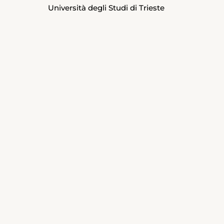
Università degli Studi di Trieste
Università degli Studi di Trieste
Università degli Studi di Trieste