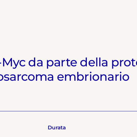
-Myc da parte della pro
osarcoma embrionario
Durata
Durata
Durata