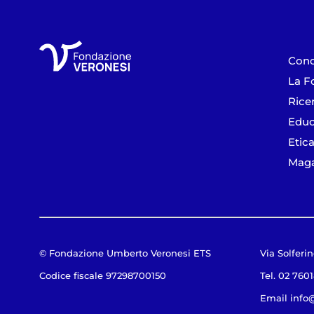
Cono
La F
Rice
Educ
Etica
Maga
© Fondazione Umberto Veronesi ETS
Via Solferin
Codice fiscale 97298700150
Tel. 02 760
Email
info