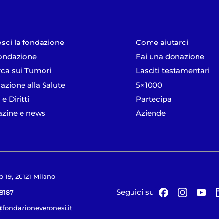
sci la fondazione
Come aiutarci
ondazione
Fai una donazione
rca sui Tumori
Lasciti testamentari
azione alla Salute
5×1000
 e Diritti
Partecipa
zine e news
Aziende
o 19, 20121 Milano
Seguici su
18187
@fondazioneveronesi.it