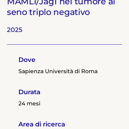
MAML1/Jag1 nel tumore al
seno triplo negativo
2025
2024
2023
Dove
Dove
Dove
Sapienza Università di Roma
Università degli Studi di Roma "La
Università degli Studi di Roma "La
Sapienza"
Sapienza"
Durata
Durata
Durata
24 mesi
12 mesi
12 mesi
Area di ricerca