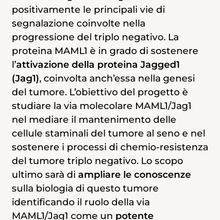
proteina Maml1, presente in elevate
grado di potenziare l’attività di altre
positivamente le principali vie di
quantità all’interno cellule tumorali fin
proteine con funzione pro-tumorale:
segnalazione coinvolte nella
dagli stadi iniziali, sia in grado di
quest’ultime svolgono un ruolo chiave
progressione del triplo negativo. La
potenziare la proliferazione delle cellule
nel sostenere la proliferazione delle
proteina MAML1 è in grado di sostenere
cancerose, inibire l’azione dei farmaci e
cellule cancerose, inibire l’azione dei
l’
attivazione della proteina Jagged1
favorire la formazione di metastasi.
farmaci e favorire la formazione di
(Jag1)
, coinvolta anch’essa nella genesi
metastasi. Obiettivo del progetto sarà
del tumore. L’obiettivo del progetto è
studiare il ruolo di Maml1 nella comparsa
studiare la via molecolare MAML1/Jag1
Obiettivo della ricerca sarà studiare il
di resistenza ai chemioterapici, così da
nel mediare il mantenimento delle
ruolo di Maml1 nel fenomeno della
rendere le cellule tumorali più sensibili ai
cellule staminali del tumore al seno e nel
resistenza ai chemioterapici e valutare le
trattamenti farmacologici. Le
sostenere i processi di chemio-resistenza
sue potenzialità come nuovo marcatore
informazioni ottenute su Maml1
del tumore triplo negativo. Lo scopo
molecolare. Le informazioni ottenute su
permetteranno di ampliare le
ultimo sarà di
Maml1 permetteranno di ampliare le
ampliare le conoscenze
conoscenze sulla biologia del tumore al
sulla biologia di questo tumore
conoscenze sulla biologia del tumore al
seno triplo negativo, aprendo la strada a
identificando il ruolo della via
seno triplo negativo, al fine di migliorare
nuovi approcci terapeutici per le pazienti
MAML1/Jag1 come un
le terapie disponibili e le aspettative di
potente