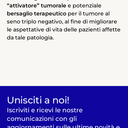
colpite da questa neoplasia.
“attivatore” tumorale
vita delle pazienti affette da questa
e potenziale
bersaglio terapeutico
patologia.
per il tumore al
seno triplo negativo, al fine di migliorare
Dove svilupperà il progetto:
le aspettative di vita delle pazienti affette
Dove si svilupperà la ricerca:
da tale patologia.
Università degli Studi di Roma “La
Sapienza”
Università degli Studi di Roma “La
Sapienza”
Unisciti a noi!
Iscriviti e ricevi le nostre
comunicazioni con gli
aggiornamenti sulle ultime novità e