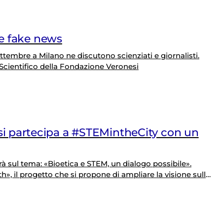
le fake news
ettembre a Milano ne discutono scienziati e giornalisti.
 Scientifico della Fondazione Veronesi
i partecipa a #STEMintheCity con un
rrà sul tema: «Bioetica e STEM, un dialogo possibile».
th», il progetto che si propone di ampliare la visione sulle
l’acquisizione di migliori competenze scientifiche