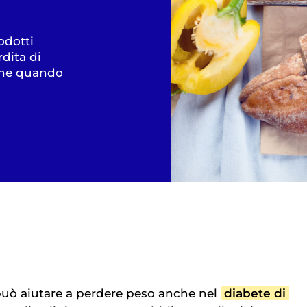
odotti
rdita di
nche quando
uò aiutare a perdere peso anche nel
diabete di 