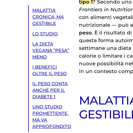
tipo 1
? Secondo uno s
Frontiers in Nutritio
MALATTIA
con alimenti vegetal
CRONICA, MA
GESTIBILE
nutrizionale — può a
peso
. È il risultato
LO STUDIO
questa forma autoimm
LA DIETA
settimane una dieta 
VEGANA “PESA”
calorie o limitare i 
MENO
nuove possibilità ne
I BENEFICI
in un contesto compl
OLTRE IL PESO
IL PESO CONTA
ANCHE PER IL
MALATTI
DIABETE 1
UNO STUDIO
GESTIBIL
PROMETTENTE,
MA VA
APPROFONDITO