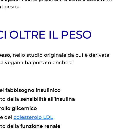
ul peso».
CI OLTRE IL PESO
peso
, nello studio originale da cui è derivata
eta vegana ha portato anche a:
del
fabbisogno insulinico
to della
sensibilità all’insulina
rollo glicemico
e del
colesterolo LDL
to della
funzione renale