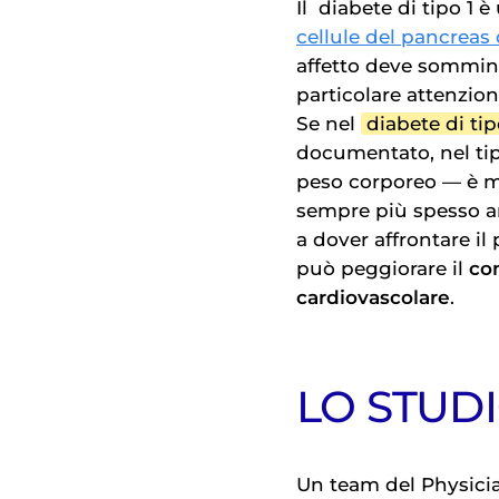
Il
diabete di tipo 1
è 
cellule del pancreas
affetto deve sommini
particolare attenzion
Se nel
diabete di tip
documentato, nel tipo
peso corporeo — è me
sempre più spesso an
a dover affrontare i
può peggiorare il
con
cardiovascolare
.
LO STUD
Un team del Physici