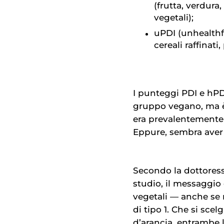
(frutta, verdura,
vegetali);
uPDI (unhealthfu
cereali raffinati
I punteggi PDI e hPD
gruppo vegano, ma è c
era prevalentemente
Eppure, sembra aver
Secondo la dottoress
studio, il messaggio 
vegetali — anche se 
di tipo 1
. Che si scel
d’arancia, entrambe l