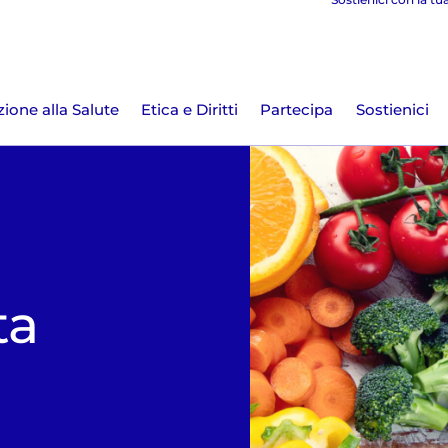
ione alla Salute
Etica e Diritti
Partecipa
Sostienici
ta