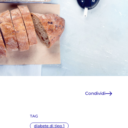
Condividi
Facebook
X
TAG
WhatsApp
E-Mail
diabete di tipo 1