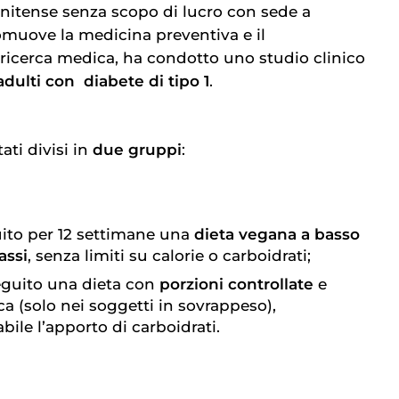
nitense senza scopo di lucro con sede a
muove la medicina preventiva e il
ricerca medica, ha condotto uno studio clinico
adulti con
diabete di tipo 1
.
ati divisi in
due gruppi
:
uito per 12 settimane una
dieta vegana a basso
assi
, senza limiti su calorie o carboidrati;
eguito una dieta con
porzioni controllate
e
ca (solo nei soggetti in sovrappeso),
ile l’apporto di carboidrati.