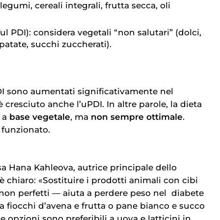
 legumi, cereali integrali, frutta secca, oli
l PDI): considera vegetali “non salutari” (dolci,
, patate, succhi zuccherati).
I sono aumentati significativamente nel
resciuto anche l’uPDI. In altre parole, la dieta
 a
base vegetale
, ma
non sempre ottimale
.
 funzionato.
a Hana Kahleova, autrice principale dello
è chiaro: «Sostituire i prodotti animali con cibi
non perfetti — aiuta a perdere peso nel
diabete 
ga fiocchi d’avena e frutta o pane bianco e succo
e opzioni sono preferibili a uova e latticini in