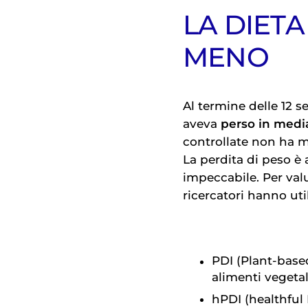
LA DIETA
MENO
Al termine delle 12 s
aveva
perso in media 
controllate non ha m
La perdita di peso è
impeccabile. Per valut
ricercatori hanno util
PDI (Plant-based
alimenti vegetal
hPDI (healthful 