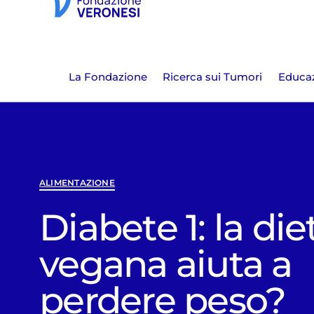
La Fondazione
Ricerca sui Tumori
Educaz
ALIMENTAZIONE
Diabete 1: la die
vegana aiuta a
perdere peso?