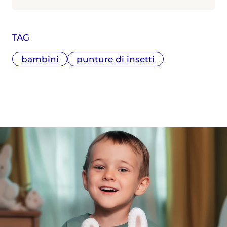
alla Scuola Internazionale Superiore di
Studi Avanzati (SISSA) di Trieste e il
Master in Giornalismo al Corriere della
TAG
Sera. Scrive di medicina e salute,
specialmente in ambito materno-
bambini
punture di insetti
infantile