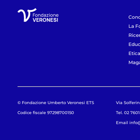
Cono
La F
Rice
Educ
Etica
Maga
© Fondazione Umberto Veronesi ETS
Via Solferin
Codice fiscale 97298700150
Tel. 02 760
Email
info