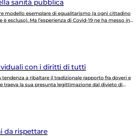
ella sanità pubblica
ere modello esemplare di egualitarismo (a ogni cittadino
e è escluso). Ma l’esperienza di Covid-19 ne ha messo in
azione sistematica delle aziende e dei poli universitari da
o…
iduali con i diritti di tutti
tendenza a ribaltare il tradizionale rapporto fra doveri e
e traeva la sua presunta legittimazione dal divieto di
o il resto a seguire. Un cambiamento ideologico così
ra degenerato in…
i da rispettare