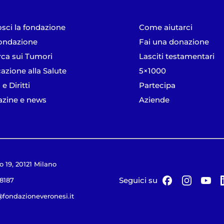
sci la fondazione
Come aiutarci
ondazione
Fai una donazione
rca sui Tumori
Lasciti testamentari
azione alla Salute
5×1000
 e Diritti
Partecipa
zine e news
Aziende
o 19, 20121 Milano
Seguici su
18187
@fondazioneveronesi.it