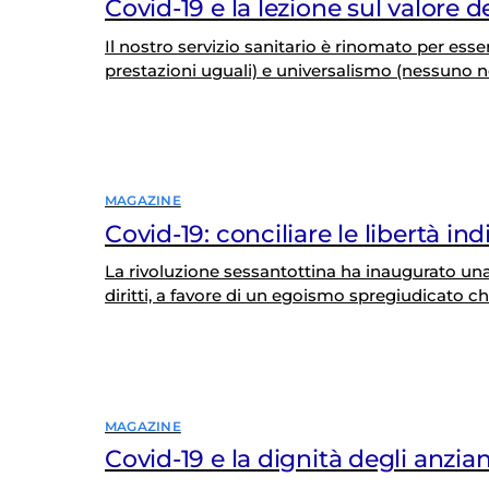
Covid-19 e la lezione sul valore d
Il nostro servizio sanitario è rinomato per ess
prestazioni uguali) e universalismo (nessuno n
luce i limiti e le debolezze. Vent’anni di occup
parte delle forze politiche ne hanno fatto luog
MAGAZINE
Covid-19: conciliare le libertà indiv
La rivoluzione sessantottina ha inaugurato una 
diritti, a favore di un egoismo spregiudicato ch
limitare la libertà individuale: prima l’io, tutt
radicale – oggi niente affatto affievolito e talo
MAGAZINE
Covid-19 e la dignità degli anzian