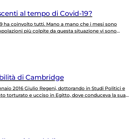
scenti al tempo di Covid-19?
 ha coinvolto tutti. Mano a mano che i mesi sono
 popolazioni più colpite da questa situazione vi sono
ella storia recente, è accaduto che intere generazioni
sona la…
abilità di Cambridge
ennaio 2016 Giulio Regeni, dottorando in Studi Politici e
tato torturato e ucciso in Egitto, dove conduceva la sua
indipendenti. È notizia di questi giorni che la Procura di