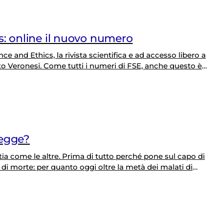
s: online il nuovo numero
e and Ethics, la rivista scientifica e ad accesso libero a
 Veronesi. Come tutti i numeri di FSE, anche questo è
si trovano sia gli articoli liberi che quelli del focus
legge?
tia come le altre. Prima di tutto perché pone sul capo di
 di morte: per quanto oggi oltre la metà dei malati di
on la trista mietitrice è automatica, in questo avallata da