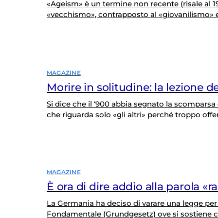
«Ageism» è un termine non recente (risale al 1
«vecchismo», contrapposto al «giovanilismo» e
anziani, considerati inutili, zavorra sociale, ca
dell’invecchiamento naturale. La pandemia ha a
colpita è…
MAGAZINE
Morire in solitudine: la lezione d
Si dice che il ‘900 abbia segnato la scomparsa
che riguarda solo «gli altri» perché troppo offe
credito a una simile visione. Siamo d’accordo,
genere umano sia oggi afflitto da un’allucinat
MAGAZINE
È ora di dire addio alla parola «r
La Germania ha deciso di varare una legge per a
Fondamentale (Grundgesetz) ove si sostiene ch