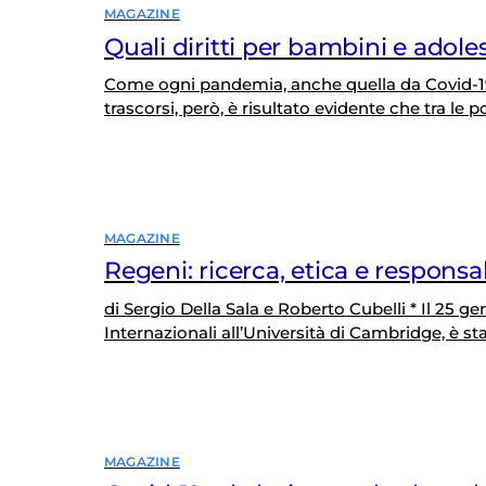
MAGAZINE
Quali diritti per bambini e adole
Come ogni pandemia, anche quella da Covid-19
trascorsi, però, è risultato evidente che tra le
sicuramente i bambini e gli adolescenti. Mai, n
perdessero l’opportunità di frequentare di per
MAGAZINE
Regeni: ricerca, etica e respons
di Sergio Della Sala e Roberto Cubelli * Il 25 g
Internazionali all’Università di Cambridge, è s
ricerca sull’organizzazione dei locali sindacati 
Roma ritiene che ufficiali del Dipartimento…
MAGAZINE