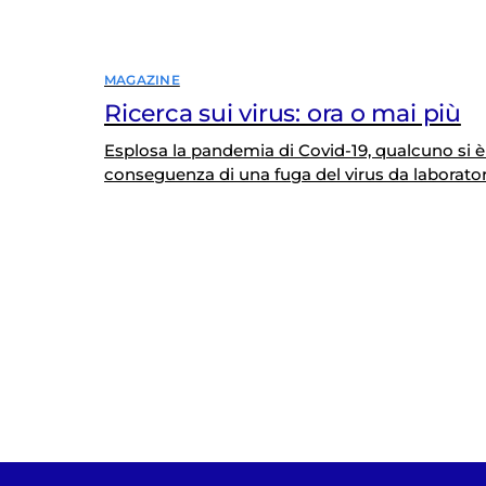
svantaggiato) «a causa della sua razza». La sto
corso di un vertice di governo il lunedì 19 ott
MAGAZINE
Ricerca sui virus: ora o mai più
Esplosa la pandemia di Covid-19, qualcuno si è
conseguenza di una fuga del virus da laboratori
volontaria del virus da parte qualche «folle scie
struttura genetica del virus. Ma si è aperto il f