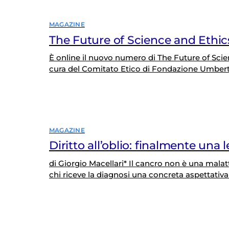
MAGAZINE
The Future of Science and Ethic
È online il nuovo numero di The Future of Scienc
cura del Comitato Etico di Fondazione Umberto
organizzato in tre sezioni tematiche. Nella prima 
tematico di…
MAGAZINE
Diritto all’oblio: finalmente una 
di Giorgio Macellari* Il cancro non è una malat
chi riceve la diagnosi una concreta aspettativa
cancro gli sopravvive, tuttavia l’associazione c
un sentire…