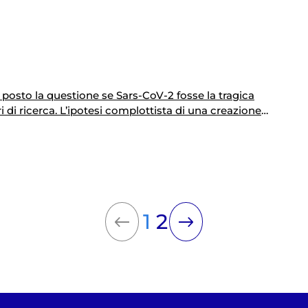
rica decisione, assunta dalla cancelliera Angela Merkel nel
obre, impone…
 posto la questione se Sars-CoV-2 fosse la tragica
 di ricerca. L’ipotesi complottista di una creazione
nziato» è stata subito archiviata dalle indagini sulla
ronte…
1
2