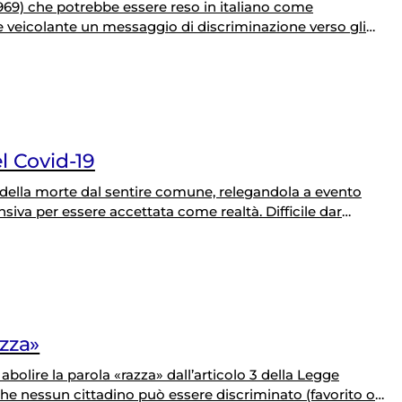
969) che potrebbe essere reso in italiano come
 veicolante un messaggio di discriminazione verso gli
ncellando con svilimento caricaturale la nobiltà
ccentuato il problema, visto che la fascia d’età più
el Covid-19
 della morte dal sentire comune, relegandola a evento
nsiva per essere accettata come realtà. Difficile dar
 parlarne non è mai stato appetitoso. Ma affermare che il
oria negazione…
azza»
bolire la parola «razza» dall’articolo 3 della Legge
e nessun cittadino può essere discriminato (favorito o