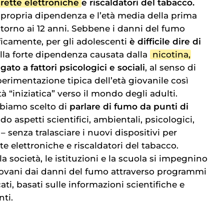
arette elettroniche
e riscaldatori del tabacco.
propria dipendenza e l’età media della prima
intorno ai 12 anni. Sebbene i danni del fumo
ficamente, per gli adolescenti
è difficile dire di
 alla forte dipendenza causata dalla
nicotina
,
gato a fattori psicologici e sociali
, al senso di
erimentazione tipica dell’età giovanile così
 “iniziatica” verso il mondo degli adulti.
bbiamo scelto di
parlare di fumo da punti di
do aspetti scientifici, ambientali, psicologici,
– senza tralasciare i nuovi dispositivi per
e elettroniche e riscaldatori del tabacco.
 società, le istituzioni e la scuola si impegnino
iovani dai danni del fumo attraverso programmi
ti, basati sulle informazioni scientifiche e
ti.