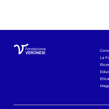
Cono
La F
Rice
Educ
Etica
Maga