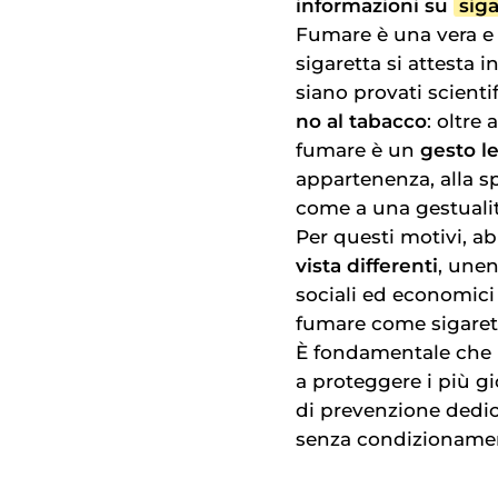
informazioni su
sig
Fumare è una vera e 
sigaretta si attesta 
siano provati scienti
no al tabacco
: oltre
fumare è un
gesto le
appartenenza, alla sp
come a una gestualità
Per questi motivi, a
vista differenti
, unen
sociali ed economici 
fumare come sigarett
È fondamentale che la
a proteggere i più g
di prevenzione dedica
senza condizionamen