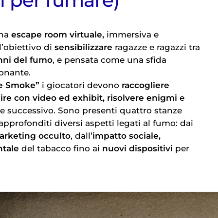
vi per fumare)
na
escape room virtuale,
immersiva e
l’obiettivo di
sensibilizzare
ragazze e ragazzi tra
anni del fumo
, e pensata come una sfida
onante.
e Smoke”
i giocatori devono
raccogliere
ire con video ed exhibit, risolvere enigmi
e
e successivo. Sono presenti quattro stanze
pprofonditi diversi aspetti legati al fumo: dai
arketing occulto
, dall’
impatto sociale,
tale
del tabacco fino ai
nuovi dispositivi
per