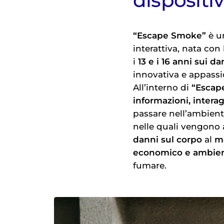
dispositi
“Escape Smoke”
è u
interattiva, nata con 
i
13 e i 16 anni sui d
innovativa e appassi
All’interno di
“Escap
informazioni, interag
passare nell’ambient
nelle quali vengono a
danni sul corpo
al
m
economico e ambien
fumare.