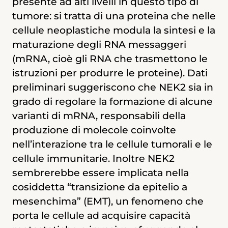
presente ad alti livelli in questo tipo di
maggiormente presente in questo tipo
tumore: si tratta di una proteina che nelle
di tumore.
cellule neoplastiche modula la sintesi e la
maturazione degli RNA messaggeri
Si tratta di una proteina che regola lo
(mRNA, cioè gli RNA che trasmettono le
splicing
alternativo
, un meccanismo per
istruzioni per produrre le proteine). Dati
cui da uno stesso gene possono derivare
preliminari suggeriscono che NEK2 sia in
proteine diverse attraverso un diverso
grado di regolare la formazione di alcune
processamento di uno stesso
RNA
varianti di mRNA, responsabili della
messaggero
(
mRNA
, cioè l’RNA che
produzione di molecole coinvolte
trasmette le istruzioni del DNA per
nell’interazione tra le cellule tumorali e le
produrre le proteine). Dati preliminari
cellule immunitarie. Inoltre NEK2
suggeriscono che NEK2 sia in grado di
sembrerebbe essere implicata nella
regolare la produzione di alcune varianti
cosiddetta “transizione da epitelio a
di mRNA specifiche dei tumori tripli
mesenchima” (EMT), un fenomeno che
negativi, tra cui alcune coinvolte nella
porta le cellule ad acquisire capacità
“transizione da epitelio a mesenchima”