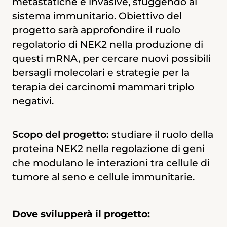
metastatiche e invasive, sfuggendo al
(EMT)
, un fenomeno che porta le cellule
sistema immunitario. Obiettivo del
ad acquisire capacità metastatiche e
progetto sarà approfondire il ruolo
invasive.
regolatorio di NEK2 nella produzione di
questi mRNA, per cercare nuovi possibili
Questo progetto mira ad approfondire il
bersagli molecolari e strategie per la
ruolo di queste varianti di mRNA nel
terapia dei carcinomi mammari triplo
processo di EMT e i meccanismi guidati
negativi.
da NEK2 che ne regolano la produzione,
per cercare nuovi possibili bersagli
Scopo del progetto:
studiare il ruolo della
molecolari per il trattamento di questo
proteina NEK2 nella regolazione di geni
sottotipo aggressivo di tumore.
che modulano le interazioni tra cellule di
tumore al seno e cellule immunitarie.
Dove svilupperà il progetto:
Dove svilupperà il progetto: