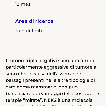
12 mesi
12 mesi
Area di ricerca
Area di ricerca
Area di ricerca
Non definito
Non definito
Non definito
Dove svilupperà il progetto:
I tumori triplo negativi sono una forma
I
tumori triplo-negativi
sono una forma
particolarmente aggressiva di tumore al
particolarmente aggressiva di tumore
Università di Roma Tor Vergata
seno che, a causa dell’assenza dei
mammario che, a causa dell’assenza dei
bersagli presenti nelle altre tipologie di
bersagli classici presenti nelle altre
carcinoma mammario, non può
tipologie di tumore al seno, non può
beneficiare dei vantaggi delle cosiddette
beneficiare dei vantaggi di terapie
terapie “mirate”. NEK2 è una molecola
mirate.
NEK2
è una proteina che risulta