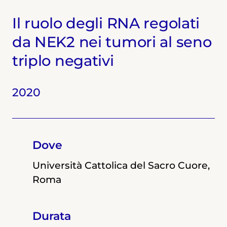
Il ruolo degli RNA regolati
da NEK2 nei tumori al seno
triplo negativi
2020
2019
2018
Dove
Dove
Dove
Università Cattolica del Sacro Cuore,
Università Cattolica del Sacro Cuore,
Università di Roma Tor Vergata
Roma
Roma
Durata
Durata
Durata
12 mesi