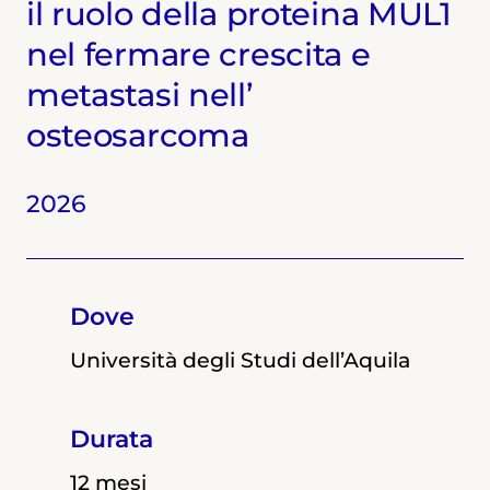
il ruolo della proteina MUL1
nel fermare crescita e
metastasi nell’
osteosarcoma
2025
2024
2023
2026
Dove
Dove
Dove
Dove
Università degli Studi dell'Aquila
Università degli Studi dell'Aquila
Università degli Studi dell'Aquila
Università degli Studi dell’Aquila
Durata
Durata
Durata
Durata
12 mesi
12 mesi
12 mesi
12 mesi