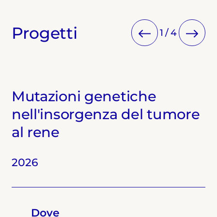
Progetti
1
/
4
Mutazioni genetiche
nell'insorgenza del tumore
al rene
2022
2026
2025
2024
Dove
Dove
Dove
Dove
Università degli Studi di Torino