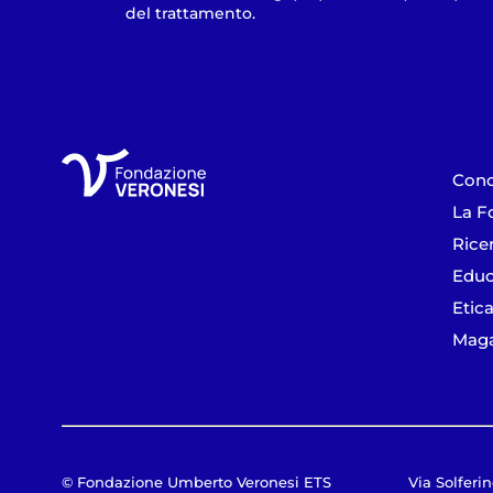
del trattamento.
Cono
La F
Rice
Educ
Etica
Maga
© Fondazione Umberto Veronesi ETS
Via Solferin