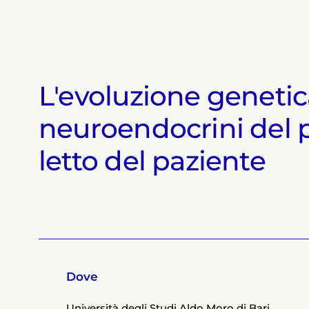
L'evoluzione genetic
neuroendocrini del 
letto del paziente
Dove
Università degli Studi Aldo Moro di Bari