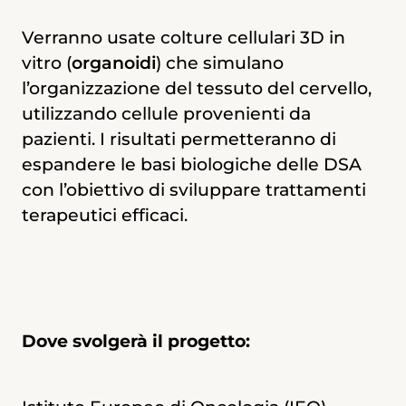
Con queste cellule verranno avviate
colture cellulari 3D
che riproducono il
Verranno usate colture cellulari 3D in
cervello umano. Questi modelli cerebrali
vitro (
organoidi
) che simulano
avanzati permetteranno di capire meglio
l’organizzazione del tessuto del cervello,
come GTF2I, e potenzialmente altre
utilizzando cellule provenienti da
proteine, causino 7Dup e ASD.
pazienti. I risultati permetteranno di
Comprendere le cause delle malattie
espandere le basi biologiche delle DSA
renderà possibile lo sviluppo di nuove
con l’obiettivo di sviluppare trattamenti
terapie efficaci.
terapeutici efficaci.
Dove svilupperà il progetto:
Dove svolgerà il progetto:
Istituto Europeo di Oncologia (IEO),