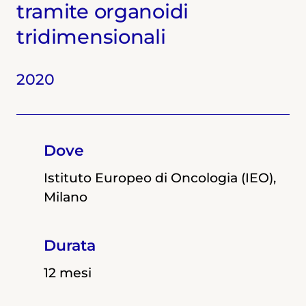
tramite organoidi
tridimensionali
2019
2020
Dove
Dove
Istituto Europeo di Oncologia (IEO),
Milano
Istituto Europeo di Oncologia (IEO),
Milano
Durata
Durata
12 mesi
12 mesi
Area di ricerca