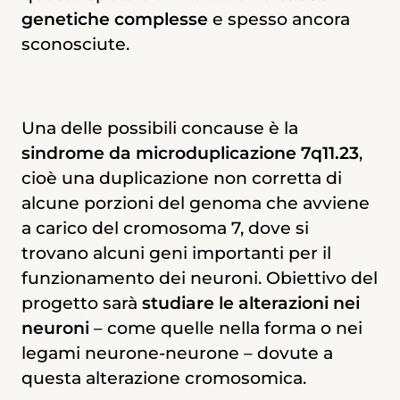
genetiche complesse
e spesso ancora
sconosciute.
L’anomala duplicazione di un tratto di
genoma che comprende 26-28 geni
causa la
“sindrome da microduplicazione
7q” (7Dup)
, una patologia che può
Una delle possibili concause è la
provocare anche insorgenza di un ASD. È
sindrome da microduplicazione 7q11.23
,
stato scoperto che uno dei geni affetti,
cioè una duplicazione non corretta di
GTF2I
, gioca un ruolo critico nel
alcune porzioni del genoma che avviene
determinare il profilo cognitivo-
a carico del cromosoma 7, dove si
comportamentale tipico della 7Dup.
trovano alcuni geni importanti per il
funzionamento dei neuroni. Obiettivo del
progetto sarà
studiare le alterazioni nei
Questo progetto si avvale di cellule della
neuroni
– come quelle nella forma o nei
cute prelevate da pazienti con 7Dup, con
legami neurone-neurone – dovute a
livelli aumentati di GTF2I, riprogrammate
questa alterazione cromosomica.
geneticamente per diventare neuroni.