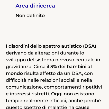
Area di ricerca
Non definito
Non definito
Alterazioni durante lo sviluppo del
sistema nervoso centrale provocano
I
disordini dello spettro autistico
(
DSA
)
patologie come i
disordini dello spettro
derivano da alterazioni durante lo
autistico (ASD)
, che possono comportare
sviluppo del sistema nervoso centrale in
deficit nel linguaggio e nella
gravidanza. Circa il
3% dei bambini al
comunicazione sociale, comportamenti
mondo
risulta affetto da un DSA, con
stereotipati e ritardo mentale. Gli ASD
difficoltà nelle relazioni sociali e nella
colpiscono 1 bambino su 59 e, a data l’alta
comunicazione, comportamenti ripetitivi
incidenza e l’inefficacia delle terapie
e interessi ristretti. Oggi non esistono
disponibili, rappresentano un importante
terapie realmente efficaci, anche perché
problema medico.
questo spettro di malattie ha
cause