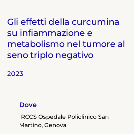
Gli effetti della curcumina
su infiammazione e
metabolismo nel tumore al
seno triplo negativo
2023
2022
Dove
Dove
IRCCS Ospedale Policlinico San
IRCCS Ospedale Policlinico San
Martino, Genova
Martino, Genova