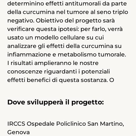
determinino effetti antitumorali da parte
verificare queste ipotesi, studiando in
della curcumina nel tumore al seno triplo
dettaglio i meccanismi molecolari in
negativo. Obiettivo del progetto sarà
linee cellulari (in vitro) di tumore al seno
verificare questa ipotesi: per farlo, verrà
triplo negativo.
usato un modello cellulare su cui
analizzare gli effetti della curcumina su
Dove svilupperà il progetto
infiammazione e metabolismo tumorale.
I risultati amplieranno le nostre
conoscenze riguardanti i potenziali
IRCCS Ospedale Policlinico San Martino,
effetti benefici di questa sostanza. O
Genova
Dove svilupperà il progetto:
IRCCS Ospedale Policlinico San Martino,
Genova