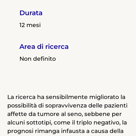
Durata
Durata
12 mesi
12 mesi
Area di ricerca
Area di ricerca
Non definito
Non definito
La ricerca ha sensibilmente migliorato la
Il tumore al seno è la neoplasia più
possibilità di sopravvivenza delle pazienti
diffusa nelle donne in Italia e nel mondo.
affette da tumore al seno, sebbene per
Per quanto la ricerca abbia migliorato la
alcuni sottotipi, come il triplo negativo, la
possibilità di sopravvivenza delle pazienti,
prognosi rimanga infausta a causa della
in alcuni sottotipi, come il triplo negativo,