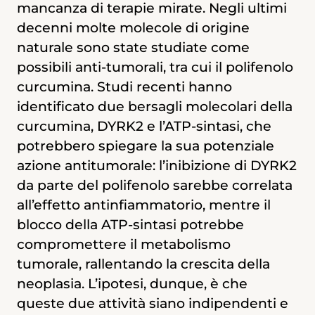
mancanza di terapie mirate. Negli ultimi
la prognosi rimane infausta per l’assenza
decenni molte molecole di origine
di terapie mirate. Negli ultimi decenni
naturale sono state studiate come
molte molecole di origine naturale sono
possibili anti-tumorali, tra cui il polifenolo
sta-te studiate come possibili anti-
curcumina. Studi recenti hanno
tumorali, tra cui il polifenolo curcumina.
identificato due bersagli molecolari della
Studi recenti hanno identificato due
curcumina, DYRK2 e l’ATP-sintasi, che
bersagli molecolari della curcumina,
potrebbero spiegare la sua potenziale
DYRK2 e l’ATP-sintasi, che potrebbero
azione antitumorale: l’inibizione di DYRK2
spiegare la sua potenziale azione
da parte del polifenolo sarebbe correlata
antitumorale: l’inibizione di DYRK2 da
all’effetto antinfiammatorio, mentre il
parte del polifenolo potrebbe spiegare
blocco della ATP-sintasi potrebbe
l’effetto antiinfiammatorio, mentre il
compromettere il metabolismo
blocco della ATP-sintasi potrebbe
tumorale, rallentando la crescita della
compromettere il metabolismo
neoplasia. L’ipotesi, dunque, è che
tumorale, rallentando la crescita della
queste due attività siano indipendenti e
neoplasia. Obiettivo del progetto sarà