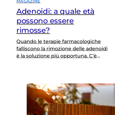
MAGAZINE
Adenoidi: a quale età
possono essere
rimosse?
Quando le terapie farmacologiche
falliscono la rimozione delle adenoidi
è la soluzione più opportuna. C'è
un'età al di sotto della quale non è
possibile operare? La parola
all’esperto