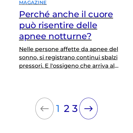
MAGAZINE
Perché anche il cuore
può risentire delle
apnee notturne?
Nelle persone affette da apnee del
sonno, si registrano continui sbalzi
pressori. E l'ossigeno che arriva al
cervello è molto meno di quello che
dovrebbe essere
1
2
3