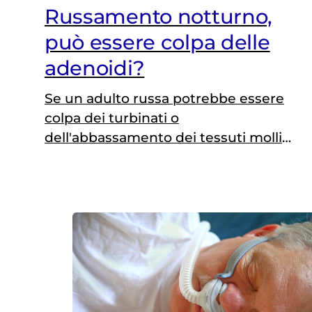
Russamento notturno,
può essere colpa delle
adenoidi?
Se un adulto russa potrebbe essere
colpa dei turbinati o
dell'abbassamento dei tessuti molli
del palato, difficile si tratti delle
adenoidi. Cosa fare? Occhio alle
apnee notturne e contattare lo
specialista