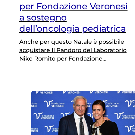
per Fondazione Veronesi
a sostegno
dell’oncologia pediatrica
Anche per questo Natale è possibile
acquistare Il Pandoro del Laboratorio
Niko Romito per Fondazione
Veronesi e dare il proprio contributo
a sostegno della ricerca scientiﬁca
nel campo dell’oncologia pediatrica.
Lo speciale prodotto iconico delle
festività natalizie permetterà di
ﬁnanziare PALM Research Project®,
l’innovativo progetto scientiﬁco che
ha lo scopo di sviluppare nuove
metodiche diagnostiche…