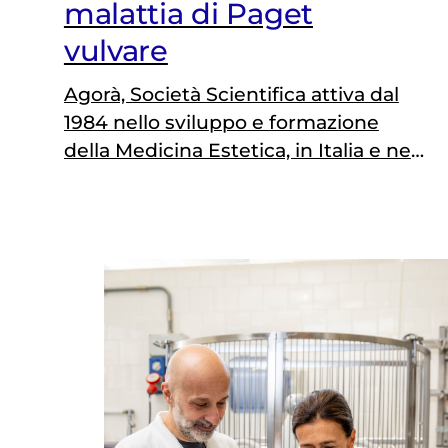
malattia di Paget
vulvare
Agorà, Società Scientifica attiva dal
1984 nello sviluppo e formazione
della Medicina Estetica, in Italia e nel
mondo, rinnova il proprio impegno al
fianco di Fondazione Veronesi
sostenendo il lavoro del Dott.
Emanuele Monteleone, PhD in
Medicina Molecolare. Il suo progetto
è volto a individuare i biomarcatori
utili per una diagnosi precoce della
malattia di…