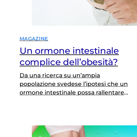
MAGAZINE
Un ormone intestinale
complice dell’obesità?
Da una ricerca su un’ampia
popolazione svedese l’ipotesi che un
ormone intestinale possa rallentare
l’attività metabolica, inducendo un
aumento del peso e obesità in
soggetti predisposti