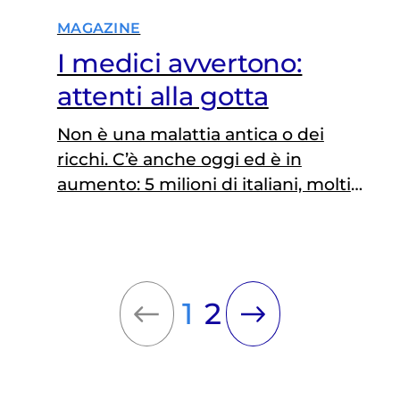
MAGAZINE
I medici avvertono:
attenti alla gotta
Non è una malattia antica o dei
ricchi. C’è anche oggi ed è in
aumento: 5 milioni di italiani, molti
inconsapevoli, sono a rischio.
Novembre è il mese della
prevenzione: il controllo dell’uricemia
dovrebbe entrare tra gli esami
1
2
normali del sangue