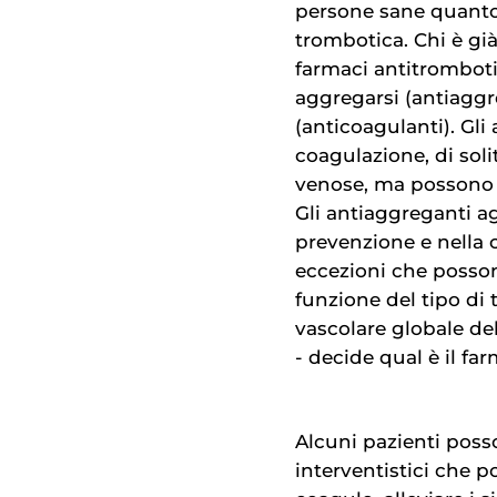
persone sane quanto
trombotica. Chi è già 
farmaci antitrombotic
aggregarsi (antiaggr
(anticoagulanti). Gli
coagulazione, di soli
venose, ma possono e
Gli antiaggreganti ag
prevenzione e nella 
eccezioni che posson
funzione del tipo di 
vascolare globale de
- decide qual è il fa
Alcuni pazienti poss
interventistici che p