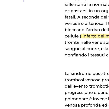
rallentano la normal
e spostarsi in un or
fatali. A seconda del
venosa o arteriosa. I
bloccano l’arrivo del
cellule (
infarto del 
trombi nelle vene son
sangue al cuore, e la
gonfiando i tessuti 
La sindrome post-tro
trombosi venosa prof
dall'evento trombot
progressione e perio
polmonare è invece l
venosa profonda ed 