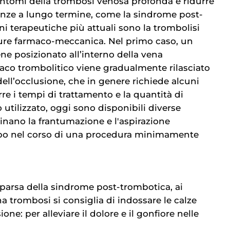
 sintomi della trombosi venosa profonda e ridurre
canze a lungo termine, come la sindrome post-
i terapeutiche più attuali sono la trombolisi
pure farmaco-meccanica. Nel primo caso, un
ne posizionato all’interno della vena
maco trombolitico viene gradualmente rilasciato
 dell’occlusione, che in genere richiede alcuni
urre i tempi di trattamento e la quantità di
utilizzato, oggi sono disponibili diverse
nano la frantumazione e l'aspirazione
bo nel corso di una procedura minimamente
parsa della sindrome post-trombotica, ai
na trombosi si consiglia di indossare le calze
ne: per alleviare il dolore e il gonfiore nelle