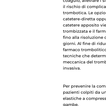
coagulo, alleviare i
il rischio di compli
trombotica. Le opzion
catetere-diretta op
catetere apposito vie
trombizzata e il far
fino alla risoluzione
giorni. Al fine di rid
farmaco trombolitico 
tecniche che determi
meccanica del trom
invasiva.
Per prevenire la com
pazienti colpiti da u
elastiche a compressio
gambe.