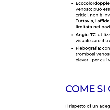
Ecocolordopple
venoso; può ess
critici, non è i
Tuttavia, l'affi
limitata nei pa
Angio-TC
: utili
visualizzare il 
Flebografia
: con
trombosi venosa,
elevati, per cui 
COME SI
Il rispetto di un ade