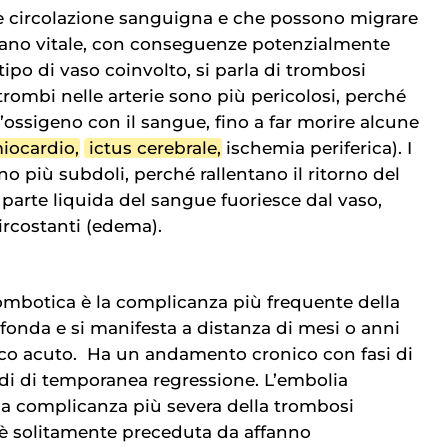
e circolazione sanguigna e che possono migrare
gano vitale, con conseguenze potenzialmente
 tipo di vaso coinvolto, si parla di trombosi
 trombi nelle arterie sono più pericolosi, perché
l’ossigeno con il sangue, fino a far morire alcune
miocardio
,
ictus cerebrale
, ischemia periferica). I
o più subdoli, perché rallentano il ritorno del
 parte liquida del sangue fuoriesce dal vaso,
circostanti (edema).
mbotica è la complicanza più frequente della
onda e si manifesta a distanza di mesi o anni
ico acuto. Ha un andamento cronico con fasi di
di di temporanea regressione. L’embolia
a complicanza più severa della trombosi
è solitamente preceduta da affanno