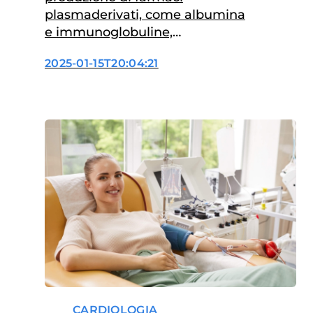
plasmaderivati, come albumina
e immunoglobuline,
fondamentali per numerose
2025-01-15T20:04:21
terapie salvavita, è più vicina
CARDIOLOGIA