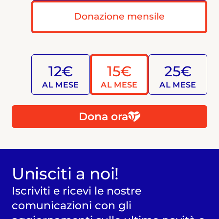
Donazione mensile
12€
15€
25€
AL MESE
AL MESE
AL MESE
Dona ora
Unisciti a noi!
Iscriviti e ricevi le nostre
comunicazioni con gli