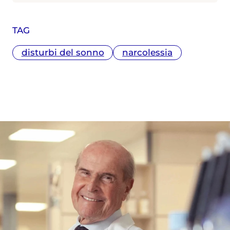
presso l'Università Diderot di Parigi - ha
un master in Comunicazione della
TAG
Scienza ottenuto presso l'Università La
Sapienza di Roma. In questi anni ha
disturbi del sonno
narcolessia
seguito i principali congressi mondiali
di medicina (ASCO, ESMO, EASL, AASLD,
CROI, ESC, ADA, EASD, EHA). Tra le tante
tematiche approfondite ha raccontato
l’avvento dell’immunoterapia quale
nuova modalità per la cura del cancro,
la nascita dei nuovi antivirali contro il
virus dell’epatite C, la rivoluzione dei
trattamenti per l’ictus tramite la
chirurgia endovascolare e la nascita
delle nuove terapie a lunga durata
d’azione per HIV. Dal 2020 ha inoltre
contribuito al racconto della pandemia
Covid-19 approfondendo in particolare
l'iter che ha portato allo sviluppo dei