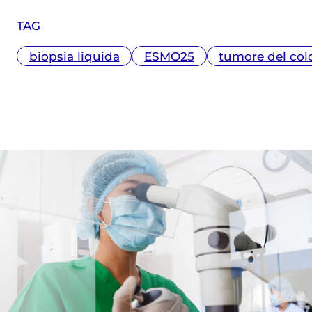
un master in Comunicazione della
TAG
Scienza ottenuto presso l'Università La
Sapienza di Roma. In questi anni ha
biopsia liquida
ESMO25
tumore del col
seguito i principali congressi mondiali
di medicina (ASCO, ESMO, EASL, AASLD,
CROI, ESC, ADA, EASD, EHA). Tra le tante
tematiche approfondite ha raccontato
l’avvento dell’immunoterapia quale
nuova modalità per la cura del cancro,
la nascita dei nuovi antivirali contro il
virus dell’epatite C, la rivoluzione dei
trattamenti per l’ictus tramite la
chirurgia endovascolare e la nascita
delle nuove terapie a lunga durata
d’azione per HIV. Dal 2020 ha inoltre
contribuito al racconto della pandemia
Covid-19 approfondendo in particolare
l'iter che ha portato allo sviluppo dei
vaccini a mRNA. Collabora con diverse