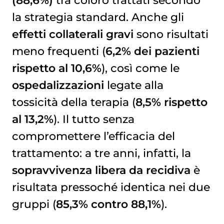
(88,6%)
tra coloro trattati secondo
la strategia standard. Anche gli
effetti collaterali gravi
sono risultati
meno frequenti (
6,2% dei pazienti
rispetto al 10,6%
), così come le
ospedalizzazioni
legate alla
tossicità della terapia (
8,5% rispetto
al 13,2%
). Il tutto senza
compromettere l’efficacia del
trattamento: a tre anni, infatti, la
sopravvivenza libera da recidiva
è
risultata pressoché identica nei due
gruppi (
85,3% contro 88,1%
).