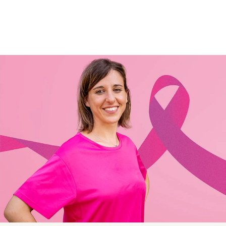
chirurgia endovascolare e la nascita
delle nuove terapie a lunga durata
d’azione per HIV. Dal 2020 ha inoltre
contribuito al racconto della pandemia
Covid-19 approfondendo in particolare
l'iter che ha portato allo sviluppo dei
vaccini a mRNA. Collabora con diverse
testate nazionali.