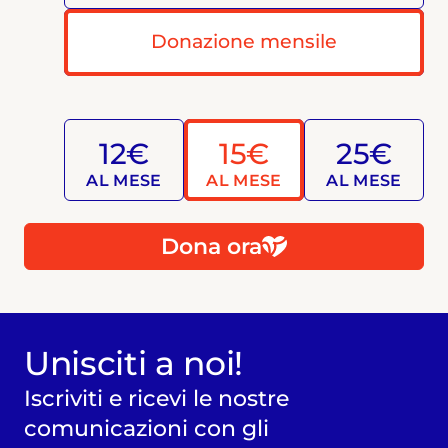
Donazione mensile
12€
15€
25€
AL MESE
AL MESE
AL MESE
Dona ora
Unisciti a noi!
Iscriviti e ricevi le nostre
comunicazioni con gli