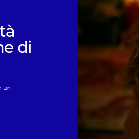
ità
ne di
on un