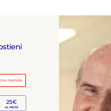
ostieni
one mensile
25€
AL MESE