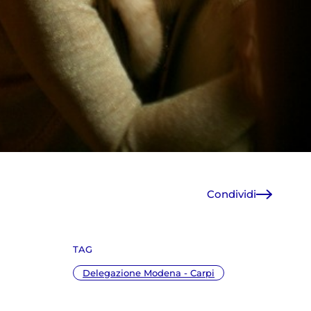
Condividi
Facebook
X
TAG
WhatsApp
E-Mail
Delegazione Modena - Carpi
Copia link