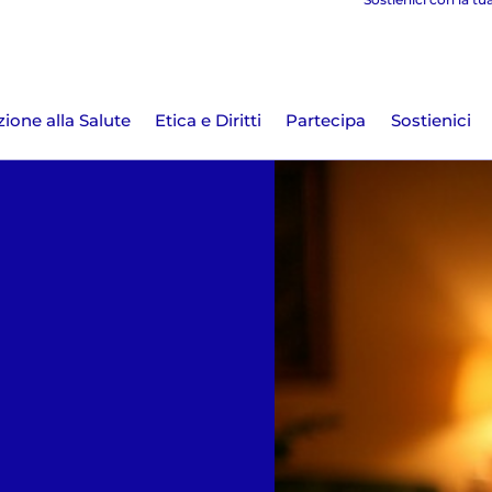
ione alla Salute
Etica e Diritti
Partecipa
Sostienici