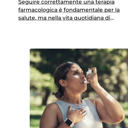
Seguire correttamente una terapia
farmacologica è fondamentale per la
salute, ma nella vita quotidiana di
milioni di persone può diventare una
sfida tutt’altro che semplice.
L’aderenza terapeutica – ovvero il
conformarsi del paziente alle
raccomandazioni del medico
riguardo ai tempi, alle dosi e alla
frequenza nell’assunzione del
farmaco per l’intero ciclo di terapia –
non…