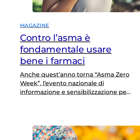
MAGAZINE
Contro l’asma è
fondamentale usare
bene i farmaci
Anche quest’anno torna “Asma Zero
Week”, l’evento nazionale di
informazione e sensibilizzazione per
le persone che soffrono di asma. Dal
12 al 16 maggio e dal 26 al 30 maggio
in 30 Centri di Allergia e
Pneumologia in tutta Italia sarà
possibile prenotare una consulenza