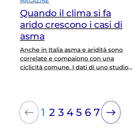
MAGAZINE
Quando il clima si fa
arido crescono i casi di
asma
Anche in Italia asma e aridità sono
correlate e compaiono con una
ciclicità comune. I dati di uno studio
del Cnr ricordano l'impatto del clima
sulla salute
1
2
3
4
5
6
7