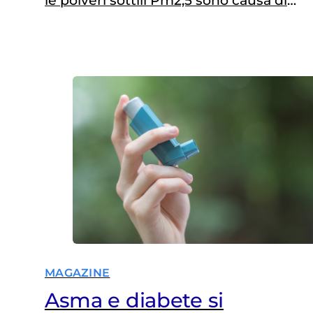
le polveri sottili Pm2,5 sono causa di
asma in adulti e bambini. Urgenti
misure anti-inquinamento
MAGAZINE
Asma e diabete si